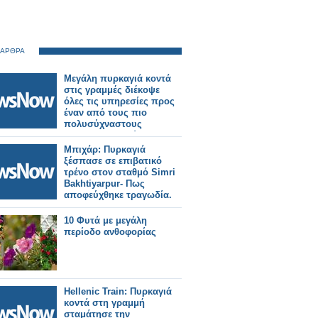
 ΑΡΘΡΑ
Μεγάλη πυρκαγιά κοντά
στις γραμμές διέκοψε
όλες τις υπηρεσίες προς
έναν από τους πιο
πολυσύχναστους
σιδηροδρομικούς
σταθμούς του Λονδίνου.
Μπιχάρ: Πυρκαγιά
ξέσπασε σε επιβατικό
τρένο στον σταθμό Simri
Bakhtiyarpur- Πως
αποφεύχθηκε τραγωδία.
10 Φυτά με μεγάλη
περίοδο ανθοφορίας
Hellenic Train: Πυρκαγιά
κοντά στη γραμμή
σταμάτησε την