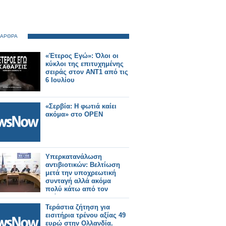
 ΑΡΘΡΑ
«Έτερος Εγώ»: Όλοι οι
κύκλοι της επιτυχημένης
σειράς στον ΑΝΤ1 από τις
6 Ιουλίου
«Σερβία: Η φωτιά καίει
ακόμα» στο OPEN
Υπερκατανάλωση
αντιβιοτικών: Βελτίωση
μετά την υποχρεωτική
συνταγή αλλά ακόμα
πολύ κάτω από τον
στόχο!
Τεράστια ζήτηση για
εισιτήρια τρένου αξίας 49
ευρώ στην Ολλανδία.