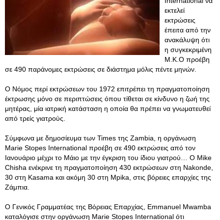
International να
εκτελεί
εκτρώσεις
έπειτα από την
ανακάλυψη ότι
η συγκεκριμένη
Μ.Κ.Ο προέβη
σε 490 παράνομες εκτρώσεις σε διάστημα μόλις πέντε μηνών.
Ο Νόμος περί εκτρώσεων του 1972 επιτρέπει τη πραγματοποίηση
έκτρωσης μόνο σε περιπτώσεις όπου τίθεται σε κίνδυνο η ζωή της
μητέρας, μία ιατρική κατάσταση η οποία θα πρέπει να γνωματευθεί
από τρείς γιατρούς.
Σύμφωνα με δημοσίευμα των Times της Zambia, η οργάνωση
Marie Stopes International προέβη σε 490 εκτρώσεις από τον
Ιανουάριο μέχρι το Μάιο με την έγκριση του ίδιου γιατρού… Ο Mike
Chisha ενέκρινε τη πραγματοποίηση 430 εκτρώσεων στη Nakonde,
30 στη Kasama και ακόμη 30 στη Mpika, στις βόρειες επαρχίες της
Ζάμπια.
Ο Γενικός Γραμματέας της Βόρειας Επαρχίας, Emmanuel Mwamba
καταλόγισε στην οργάνωση Marie Stopes International ότι