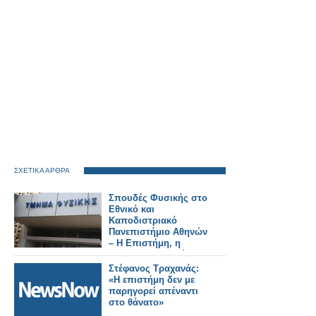
ΣΧΕΤΙΚΑ ΑΡΘΡΑ
Σπουδές Φυσικής στο
Εθνικό και
Καποδιστριακό
Πανεπιστήμιο Αθηνών
– Η Επιστήμη, η
Έρευνα, η Διεθνής
Αναγνώριση, οι
Στέφανος Τραχανάς:
Επαγγελματικές
«Η επιστήμη δεν με
Προοπτικές
παρηγορεί απέναντι
στο θάνατο»