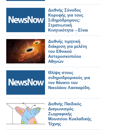
Διεθνής Σύνοδος
Κορυφής για τους
Σιδηρόδρομους:
Στρατιωτική
Κινητικότητα – Είναι
οι Ευρωπαϊκοί
Σιδηρόδρομοι έτοιμοι;
Διεθνής τιμητική
διάκριση για μελέτη
του Εθνικού
Αστεροσκοπείου
Αθηνών
Θλίψη στους
σιδηροδρομικούς για
τον θάνατο του
Νικολάου Λασκαρίδη.
Διεθνής Παιδικός
Διαγωνισμός
Ζωγραφικής
Μουσείου Κυκλαδικής
Τέχνης