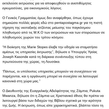
εκτελούσε εκτρώσεις για να αποφευχθούν οι ανεπιθύμητες
εγκυμοσύνες, για οικονομικούς λόγους.
Ο Γενικός Γραμματέας όμως δεν αναφέρθηκε, όπως έχουμε
σημειώσει πολλές φορές εδώ στο pentapostagma.gr για τη πιστή
τήρηση της νεοταξικής ατζέντας μείωσης του παγκόσμιου
πληθυσμού από τις Μ.Κ.Ο των εκτρώσεων και των στειρώσεων σε
πληθυσμούς χωρών του τρίτου κόσμου.
“Η διοίκηση της Marie Stopes έλαβε την οδηγία να σταματήσει
αμέσως τις υπηρεσίες έκτρωσης”, δήλωσε ο Υπουργός Υγείας
Joseph Kasonde κατά τη διάρκεια συνέντευξης τύπου στη
πρωτεύουσα της χώρας, τη Λουσάκα.
‘Πάντως, οι υπόλοιπες υπηρεσίες μπορούν να συνεχίσουν να
παρέχονται, και η οργάνωση μπορεί να συνεχίσει να λειτουργεί
κανονικά στη χώρα μας.”
Ο Διευθυντής της Ευαγγελικής Αδελφότητας της Ζάμπια, Pukuta
Mwanza, δήλωσε ότι η Ζάμπια ως Χριστιανικό έθνος θα πρέπει να
λειτουργεί βάσει των διδαχών της Βίβλου σχετικά με την ιερότητα
της ζωής. Η έκτρωση, όπως είπε χαρακτηριστικά, βλάπτει τόσο τη