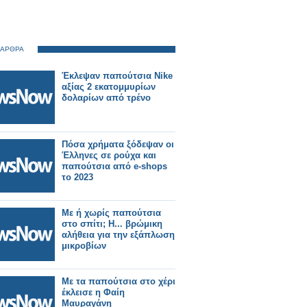
 ΑΡΘΡΑ
Έκλεψαν παπούτσια Nike
αξίας 2 εκατομμυρίων
δολαρίων από τρένο
Πόσα χρήματα ξόδεψαν οι
Έλληνες σε ρούχα και
παπούτσια από e-shops
το 2023
Με ή χωρίς παπούτσια
στο σπίτι; Η... βρώμικη
αλήθεια για την εξάπλωση
μικροβίων
Με τα παπούτσια στο χέρι
έκλεισε η Φαίη
Μαυραγάνη