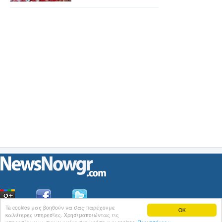
Ta cookies μας βοηθούν να σας παρέχουμε
OK
καλύτερες υπηρεσίες. Χρησιμοποιώντας τις
Οι
Ειδήσεις
του NewsNowgr.com στο
iNews