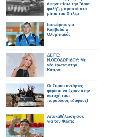
άφηνε πίσω την "άρια
φυλή", μπροστά στα
μάτια του Χίτλερ
[video]
Ισοφάρισε για
Καββαδά ο
Ολυμπιακός
ΔΕΙΤΕ:
Ν.ΘΕΟΔΩΡΙΔΟΥ: Με
νέο έρωτα στην
Κύπρο;
Οι Σύριοι αντάρτες
φέρεται να έχουν στην
κατοχή τους
πυραύλους εδάφους!
Αποκαθήλωση-σοκ
για τον Φελπς