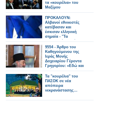
τα «κουρέλια» του
Μαξίμου
ΠΡΟΚΑΛΟΥΝ:
Αλβανοί εθνικιστές
κατέβασαν και
έσκισαν ελληνική
σημαία - "Τα
"Ελληνικά κουρέλια"
ποτέ δεν θα υψωθούν
9554 - Άρθρο του
στην Αλβανία!"
Καθηγούμενου της
[photos]
Ιεράς Μονής
Δοχειαρίου Γέροντα
Γρηγορίου: «Εδώ και
χρόνια η Εκκλησία
δανείζεται, εντελώς
Τα "κουρέλια" του
αμελέτητα, τα
ΠΑΣΟΚ σε νέα
κουρέλια της Δύσης»
απόπειρα
νεκρανάστασης…