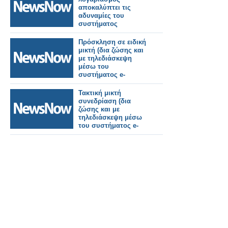
αποκαλύπτει τις
αδυναμίες του
συστήματος
Πρόσκληση σε ειδική
μικτή (δια ζώσης και
με τηλεδιάσκεψη
μέσω του
συστήματος e-
presence.gov.gr)
συνεδρίασης του
Τακτική μικτή
Δημοτικού
συνεδρίαση (δια
Συμβουλίου.
ζώσης και με
τηλεδιάσκεψη μέσω
του συστήματος e-
presence.gov.gr)
Δημοτικού
Συμβουλίου την Τρίτη
26 Μαΐου στις 07:00
μ.μ.