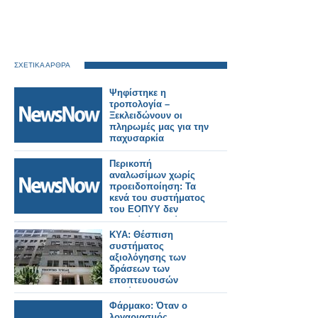
ΣΧΕΤΙΚΑ ΑΡΘΡΑ
Ψηφίστηκε η
τροπολογία –
Ξεκλειδώνουν οι
πληρωμές μας για την
παχυσαρκία
Περικοπή
αναλωσίμων χωρίς
προειδοποίηση: Τα
κενά του συστήματος
του ΕΟΠΥΥ δεν
μπορεί να χρεώνονται
στους
ΚΥΑ: Θέσπιση
φαρμακοποιούς
συστήματος
αξιολόγησης των
δράσεων των
εποπτευουσών
αρχών του
Υπουργείου Υγείας
Φάρμακο: Όταν ο
λογαριασμός