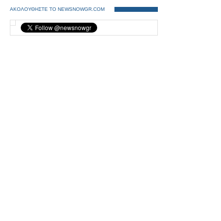
ΑΚΟΛΟΥΘΗΣΤΕ ΤΟ NEWSNOWGR.COM