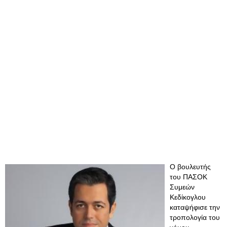
O βουλευτής
του ΠΑΣΟΚ
Συμεών
Κεδίκογλου
καταψήφισε την
τροπολογία του