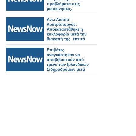
προβλήματα στις
μετακινήσεις.
Άνω Λιόσια -
Λουτρόπυργος:
Αποκαταστάθηκε η
κυκλοφορία μετά την
διακοπή της, έπειτα
από πυρκαγιά
πλησίον της γραμμής.
Επιβάτες
αναγκάστηκαν να
αποβιβαστούν από
τρένο των Ιρλανδικών
Σιδηροδρόμων μετά
από πυρκαγιά.