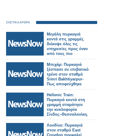
ΣΧΕΤΙΚΑ ΑΡΘΡΑ
Μεγάλη πυρκαγιά
κοντά στις γραμμές
διέκοψε όλες τις
υπηρεσίες προς έναν
από τους πιο
πολυσύχναστους
σιδηροδρομικούς
Μπιχάρ: Πυρκαγιά
σταθμούς του
ξέσπασε σε επιβατικό
Λονδίνου.
τρένο στον σταθμό
Simri Bakhtiyarpur-
Πως αποφεύχθηκε
τραγωδία.
Hellenic Train:
Πυρκαγιά κοντά στη
γραμμή σταμάτησε
την κυκλοφορία
Σίνδος–Θεσσαλονίκη.
Λονδίνο: Πυρκαγιά
στον σταθμό East
Croydon προκαλεί