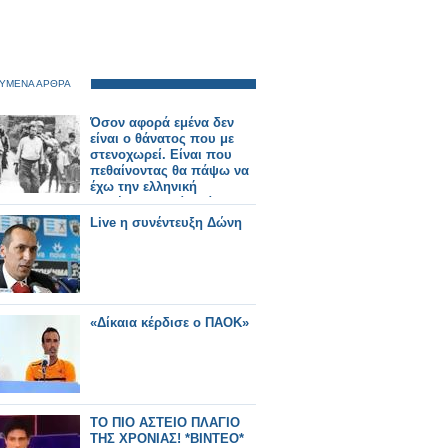
ΥΜΕΝΑ ΑΡΘΡΑ
Όσον αφορά εμένα δεν
είναι ο θάνατος που με
στενοχωρεί. Είναι που
πεθαίνοντας θα πάψω να
έχω την ελληνική
ιθαγένεια, να είμαι ΄’Ελλην
υπήκοος.
Live η συνέντευξη Δώνη
«Δίκαια κέρδισε ο ΠΑΟΚ»
ΤΟ ΠΙΟ ΑΣΤΕΙΟ ΠΛΑΓΙΟ
ΤΗΣ ΧΡΟΝΙΑΣ! *ΒΙΝΤΕΟ*