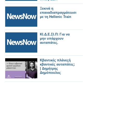
Ξεκινά η
επαναδιαπραγμάτευση
με τη Hellenic Train
ΚΙ.Δ.Ε.ΣΙ.Π: Για να
μην υπάρχουν
αυταπάτες.
Κβαντικές πλάνεςή
κβαντικές αυταπάτες;
| Δημήτρης
Δημόπουλος