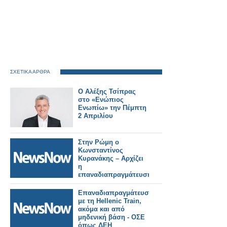
ΣΧΕΤΙΚΑ ΑΡΘΡΑ
O Αλέξης Τσίπρας
στο «Ενώπιος
Ενωπίω» την Πέμπτη
2 Απριλίου
Στην Ρώμη ο
Κωνσταντίνος
Κυρανάκης – Αρχίζει
η
επαναδιαπραγμάτευση
με την Hellenic Train
Επαναδιαπραγμάτευση
με τη Hellenic Train,
ακόμα και από
μηδενική βάση - ΟΣΕ
όπως ΔΕΗ