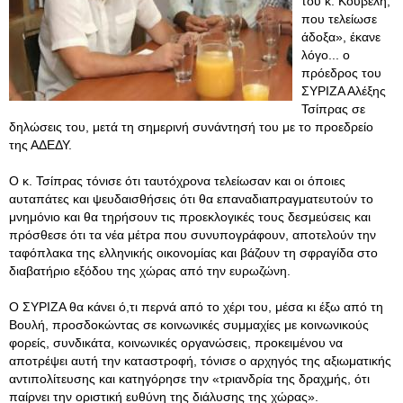
του κ. Κουβέλη,
που τελείωσε
άδοξα», έκανε
λόγο... ο
πρόεδρος του
ΣΥΡΙΖΑ Αλέξης
Τσίπρας σε
δηλώσεις του, μετά τη σημερινή συνάντησή του με το προεδρείο
της ΑΔΕΔΥ.
Ο κ. Τσίπρας τόνισε ότι ταυτόχρονα τελείωσαν και οι όποιες
αυταπάτες και ψευδαισθήσεις ότι θα επαναδιαπραγματευτούν το
μνημόνιο και θα τηρήσουν τις προεκλογικές τους δεσμεύσεις και
πρόσθεσε ότι τα νέα μέτρα που συνυπογράφουν, αποτελούν την
ταφόπλακα της ελληνικής οικονομίας και βάζουν τη σφραγίδα στο
διαβατήριο εξόδου της χώρας από την ευρωζώνη.
Ο ΣΥΡΙΖΑ θα κάνει ό,τι περνά από το χέρι του, μέσα κι έξω από τη
Βουλή, προσδοκώντας σε κοινωνικές συμμαχίες με κοινωνικούς
φορείς, συνδικάτα, κοινωνικές οργανώσεις, προκειμένου να
αποτρέψει αυτή την καταστροφή, τόνισε ο αρχηγός της αξιωματικής
αντιπολίτευσης και κατηγόρησε την «τριανδρία της δραχμής, ότι
παίρνει την οριστική ευθύνη της διάλυσης της χώρας».