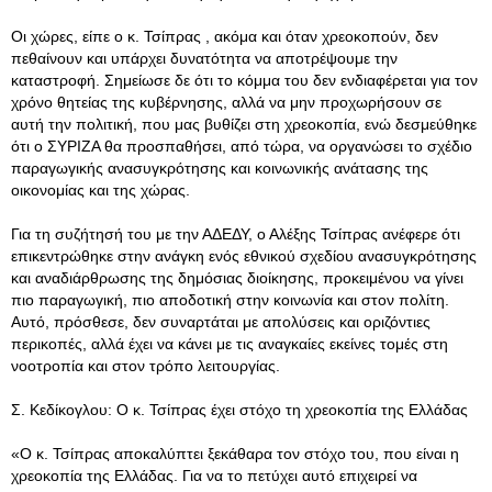
Οι χώρες, είπε ο κ. Τσίπρας , ακόμα και όταν χρεοκοπούν, δεν
πεθαίνουν και υπάρχει δυνατότητα να αποτρέψουμε την
καταστροφή. Σημείωσε δε ότι το κόμμα του δεν ενδιαφέρεται για τον
χρόνο θητείας της κυβέρνησης, αλλά να μην προχωρήσουν σε
αυτή την πολιτική, που μας βυθίζει στη χρεοκοπία, ενώ δεσμεύθηκε
ότι ο ΣΥΡΙΖΑ θα προσπαθήσει, από τώρα, να οργανώσει το σχέδιο
παραγωγικής ανασυγκρότησης και κοινωνικής ανάτασης της
οικονομίας και της χώρας.
Για τη συζήτησή του με την ΑΔΕΔΥ, ο Αλέξης Τσίπρας ανέφερε ότι
επικεντρώθηκε στην ανάγκη ενός εθνικού σχεδίου ανασυγκρότησης
και αναδιάρθρωσης της δημόσιας διοίκησης, προκειμένου να γίνει
πιο παραγωγική, πιο αποδοτική στην κοινωνία και στον πολίτη.
Αυτό, πρόσθεσε, δεν συναρτάται με απολύσεις και οριζόντιες
περικοπές, αλλά έχει να κάνει με τις αναγκαίες εκείνες τομές στη
νοοτροπία και στον τρόπο λειτουργίας.
Σ. Κεδίκογλου: Ο κ. Τσίπρας έχει στόχο τη χρεοκοπία της Ελλάδας
«Ο κ. Τσίπρας αποκαλύπτει ξεκάθαρα τον στόχο του, που είναι η
χρεοκοπία της Ελλάδας. Για να το πετύχει αυτό επιχειρεί να