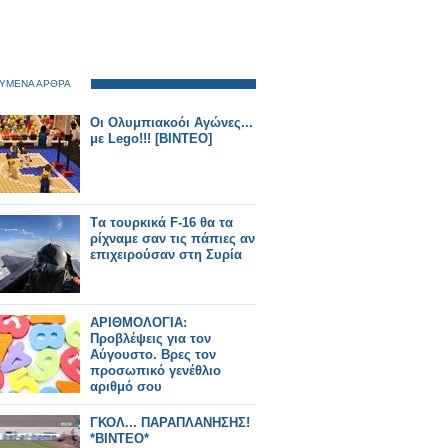
ΥΜΕΝΑ ΑΡΘΡΑ
Οι Ολυμπιακοόι Αγώνες...
με Lego!!! [BINTEO]
Tα τουρκικά F-16 θα τα
ρίχναμε σαν τις πάπιες αν
επιχειρούσαν στη Συρία
ΑΡΙΘΜΟΛΟΓΙΑ:
Προβλέψεις για τον
Αύγουστο. Βρες τον
προσωπικό γενέθλιο
αριθμό σου
ΓΚΟΛ... ΠΑΡΑΠΛΑΝΗΣΗΣ!
*ΒΙΝΤΕΟ*