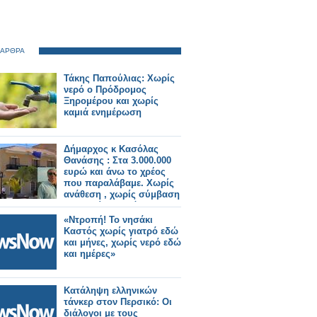
 ΑΡΘΡΑ
Τάκης Παπούλιας: Χωρίς
νερό ο Πρόδρομος
Ξηρομέρου και χωρίς
καμιά ενημέρωση
Δήμαρχος κ Κασόλας
Θανάσης : Στα 3.000.000
ευρώ και άνω το χρέος
που παραλάβαμε. Χωρίς
ανάθεση , χωρίς σύμβαση
και χωρίς τιμολόγια
900.000 ευρώ
«Ντροπή! Το νησάκι
Καστός χωρίς γιατρό εδώ
και μήνες, χωρίς νερό εδώ
και ημέρες»
Κατάληψη ελληνικών
τάνκερ στον Περσικό: Οι
διάλογοι με τους