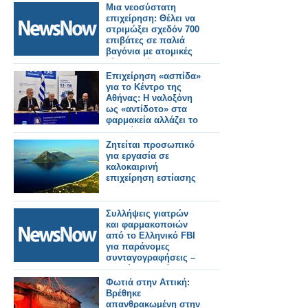
Μια νεοσύστατη
επιχείρηση: Θέλει να
στριμώξει σχεδόν 700
επιβάτες σε παλιά
βαγόνια με ατομικές
μίνι καμπίνες για να
μειώσει την τιμή!
Επιχείρηση «ασπίδα»
για το Κέντρο της
Αθήνας: Η ναλοξόνη
ως «αντίδοτο» στα
φαρμακεία αλλάζει το
παιχνίδι
Ζητείται προσωπικό
για εργασία σε
καλοκαιρινή
επιχείρηση εστίασης
Συλλήψεις γιατρών
και φαρμακοποιών
από το Ελληνικό FBI
για παράνομες
συνταγογραφήσεις –
Σε εξέλιξη μεγάλη
επιχείρηση
Φωτιά στην Αττική:
Βρέθηκε
απανθρακωμένη στην