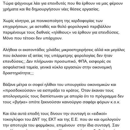
Τώρα ψάχνουμε λέει για επενδυτές που θα έρθουν να μας φέρουν
χρήματα και θα δημιουργήσουν νέες θέσεις εργασίας.
Χωρίς κίνητρα, με ποινικοποίηση της κερδοφορίας των
επιχειρήσεων, με ασταθές και θολό φορολογικό περιβάλλον
περιμένουμε τους διεθνείς «ηλίθιους» να έρθουν για επενδύσεις.
Μόνο που τέτοιοι δεν υπάρχουν.
Αλήθεια οι εκατοντάδες χιλιάδες μικροεπιχειρήσεις αλλά και μεγάλες
που έκλεισαν εξ αιτίας της υπέρμετρης φορολογίας δεν ήταν
επενδύσεις;; Δεν πλήρωναν προσωπικό, ΦΠΑ, εισφορές σε
ασφαλιστικά ταμεία, γενικά κύκλο εργασιών στην οικονομική
δραστηριότητα;;;
Βάζανε μέτρα οι σοφοί ηλίθιοι του υπουργείου οικονομικών και
«προσδοκούσαν» να εισπράξει το κράτος. Όταν έκαναν τους
απολογισμούς τους διαπίστωναν με απορία ότι το πρόγραμμα δεν
τους «βγήκε» οπότε ξεκινούσαν καινούργιο σαφάρι φόρων κ.ο.κ.
Και όλα αυτά επειδή τους δίνουν την συνταγή οι «ειδικοί»
τοκογλύφοι του ΔΝΤ της ΕΚΤ και της Ε.Ε. που αν και ομολογούν
την αποτυχία του φαρμάκου, επιμένουν στην ίδια συνταγή. Σαν