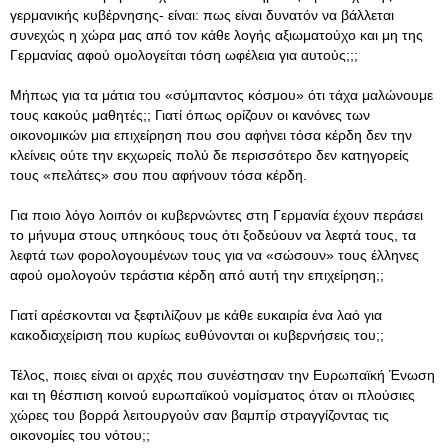
γερμανικής κυβέρνησης- είναι: πως είναι δυνατόν να βάλλεται
συνεχώς η χώρα μας από τον κάθε λογής αξιωματούχο και μη της
Γερμανίας αφού ομολογείται τόση ωφέλεια για αυτούς;;;
Μήπως για τα μάτια του «σύμπαντος κόσμου» ότι τάχα μαλώνουμε
τους κακούς μαθητές;; Γιατί όπως ορίζουν οι κανόνες των
οικονομικών μια επιχείρηση που σου αφήνει τόσα κέρδη δεν την
κλείνεις ούτε την εκχωρείς πολύ δε περισσότερο δεν κατηγορείς
τους «πελάτες» σου που αφήνουν τόσα κέρδη.
Για ποιο λόγο λοιπόν οι κυβερνώντες στη Γερμανία έχουν περάσει
το μήνυμα στους υπηκόους τους ότι ξοδεύουν να λεφτά τους, τα
λεφτά των φορολογουμένων τους για να «σώσουν» τους έλληνες
αφού ομολογούν τεράστια κέρδη από αυτή την επιχείρηση;;
Γιατί αρέσκονται να ξεφτιλίζουν με κάθε ευκαιρία ένα λαό για
κακοδιαχείριση που κυρίως ευθύνονται οι κυβερνήσεις του;;
Τέλος, ποιες είναι οι αρχές που συνέστησαν την Ευρωπαϊκή Ένωση
και τη θέσπιση κοινού ευρωπαϊκού νομίσματος όταν οι πλούσιες
χώρες του βορρά λειτουργούν σαν βαμπίρ στραγγίζοντας τις
οικονομίες του νότου;;