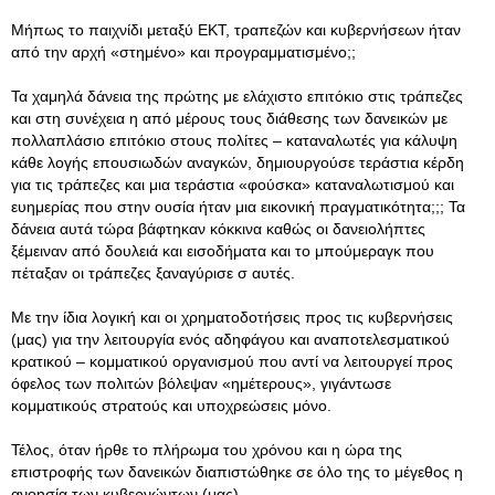
Μήπως το παιχνίδι μεταξύ ΕΚΤ, τραπεζών και κυβερνήσεων ήταν
από την αρχή «στημένο» και προγραμματισμένο;;
Τα χαμηλά δάνεια της πρώτης με ελάχιστο επιτόκιο στις τράπεζες
και στη συνέχεια η από μέρους τους διάθεσης των δανεικών με
πολλαπλάσιο επιτόκιο στους πολίτες – καταναλωτές για κάλυψη
κάθε λογής επουσιωδών αναγκών, δημιουργούσε τεράστια κέρδη
για τις τράπεζες και μια τεράστια «φούσκα» καταναλωτισμού και
ευημερίας που στην ουσία ήταν μια εικονική πραγματικότητα;;; Τα
δάνεια αυτά τώρα βάφτηκαν κόκκινα καθώς οι δανειολήπτες
ξέμειναν από δουλειά και εισοδήματα και το μπούμεραγκ που
πέταξαν οι τράπεζες ξαναγύρισε σ αυτές.
Με την ίδια λογική και οι χρηματοδοτήσεις προς τις κυβερνήσεις
(μας) για την λειτουργία ενός αδηφάγου και αναποτελεσματικού
κρατικού – κομματικού οργανισμού που αντί να λειτουργεί προς
όφελος των πολιτών βόλεψαν «ημέτερους», γιγάντωσε
κομματικούς στρατούς και υποχρεώσεις μόνο.
Τέλος, όταν ήρθε το πλήρωμα του χρόνου και η ώρα της
επιστροφής των δανεικών διαπιστώθηκε σε όλο της το μέγεθος η
ανοησία των κυβερνώντων (μας).