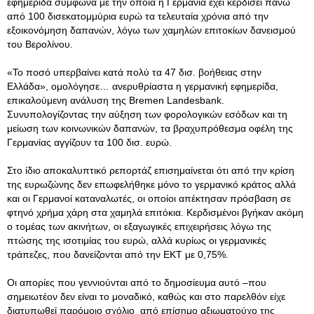
εφημερίδα σύμφωνα με την οποία η Γερμανία έχει κερδίσει πάνω
από 100 δισεκατομμύρια ευρώ τα τελευταία χρόνια από την
εξοικονόμηση δαπανών, λόγω των χαμηλών επιτοκίων δανεισμού
του Βερολίνου.
«Το ποσό υπερβαίνει κατά πολύ τα 47 δισ. βοήθειας στην
Ελλάδα», ομολόγησε… ανερυθρίαστα η γερμανική εφημερίδα,
επικαλούμενη ανάλυση της Bremen Landesbank.
Συνυπολογίζοντας την αύξηση των φορολογικών εσόδων και τη
μείωση των κοινωνικών δαπανών, τα βραχυπρόθεσμα οφέλη της
Γερμανίας αγγίζουν τα 100 δισ. ευρώ.
Στο ίδιο αποκαλυπτικό ρεπορτάζ επισημαίνεται ότι από την κρίση
της ευρωζώνης δεν επωφελήθηκε μόνο το γερμανικό κράτος αλλά
και οι Γερμανοί καταναλωτές, οι οποίοι απέκτησαν πρόσβαση σε
φτηνό χρήμα χάρη στα χαμηλά επιτόκια. Κερδισμένοι βγήκαν ακόμη
ο τομέας των ακινήτων, οι εξαγωγικές επιχειρήσεις λόγω της
πτώσης της ισοτιμίας του ευρώ, αλλά κυρίως οι γερμανικές
τράπεζες, που δανείζονται από την ΕΚΤ με 0,75%.
Οι απορίες που γεννιούνται από το δημοσίευμα αυτό –που
σημειωτέον δεν είναι το μοναδικό, καθώς και στο παρελθόν είχε
διατυπωθεί παρόμοιο σχόλιο από επίσημο αξιωματούχο της