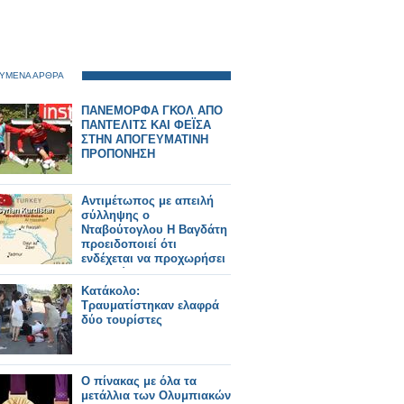
ΥΜΕΝΑ ΑΡΘΡΑ
ΠΑΝΕΜΟΡΦΑ ΓΚΟΛ ΑΠΟ
ΠΑΝΤΕΛΙΤΣ ΚΑΙ ΦΕΪΣΑ
ΣΤΗΝ ΑΠΟΓΕΥΜΑΤΙΝΗ
ΠΡΟΠΟΝΗΣΗ
Αντιμέτωπος με απειλή
σύλληψης ο
Νταβούτογλου Η Βαγδάτη
προειδοποιεί ότι
ενδέχεται να προχωρήσει
στην σύλληψη του
Τούρκου ΥΠΟΙΚ
Κατάκολο:
Τραυματίστηκαν ελαφρά
δύο τουρίστες
Ο πίνακας με όλα τα
μετάλλια των Ολυμπιακών