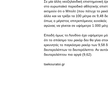
Σε μία άλλη νεοζηλανδική επιστημονική έρ
στο ευρωπαϊκό περιοδικό αθλητικής επιστή
εκτιμούν ότι ο Μπολτ (που πέτυχε το ρεκό
άλλο και να τρέξει τα 100 μέτρα σε 9,48 
όπως ο μέγιστος επιτρεπόμενος ευνοϊκός
αγώνας να γίνεται σε υψόμετρο 1.000 μέτ
Επειδή όμως το Λονδίνο έχει υψόμετρο μό
ότι το σπάσιμο του ρεκόρ δεν θα γίνει σ
ερευνητές το παγκόσμιο ρεκόρ των 9,58 δ
δευτερολέπτων το δευτερόλεπτο. Αν αυτός
δευτερολέπτου πιο αργά (9,62).
tsekouratoi.gr