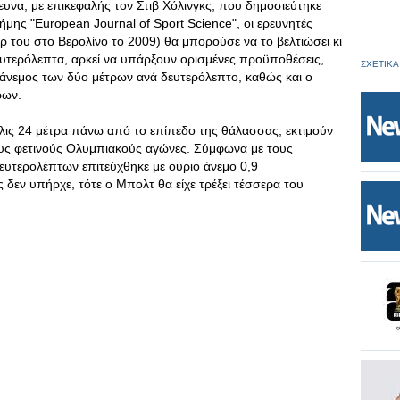
ευνα, με επικεφαλής τον Στιβ Χόλινγκς, που δημοσιεύτηκε
μης "European Journal of Sport Science", οι ερευνητές
ρ του στο Βερολίνο το 2009) θα μπορούσε να το βελτιώσει κι
δευτερόλεπτα, αρκεί να υπάρξουν ορισμένες προϋποθέσεις,
ΣΧΕΤΙΚΑ
 άνεμος των δύο μέτρων ανά δευτερόλεπτο, καθώς και ο
ρων.
λις 24 μέτρα πάνω από το επίπεδο της θάλασσας, εκτιμούν
τους φετινούς Ολυμπιακούς αγώνες. Σύμφωνα με τους
ευτερολέπτων επιτεύχθηκε με ούριο άνεμο 0,9
 δεν υπήρχε, τότε ο Μπολτ θα είχε τρέξει τέσσερα του