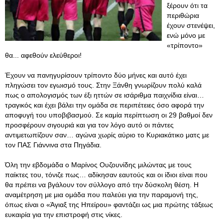
ξέρουν ότι τα
περιθώρια
έχουν στενέψει,
ενώ μόνο με
«τρίποντο»
θα... αφεθούν ελεύθεροι!
Έχουν να πανηγυρίσουν τρίποντο δύο μήνες και αυτό έχει
πληγώσει τον εγωισμό τους. Στην Ξάνθη γνωρίζουν πολύ καλά
πως ο απολογισμός των έξι ηττών σε ισάριθμα παιχνίδια είναι…
τραγικός και έχει βάλει την ομάδα σε περιπέτειες όσο αφορά την
αποφυγή του υποβιβασμού. Σε καμία περίπτωση οι 29 βαθμοί δεν
προσφέρουν σιγουριά και για τον λόγο αυτό οι πάντες
αντιμετωπίζουν σαν… αγώνα χωρίς αύριο το Κυριακάτικο ματς με
τον ΠΑΣ Γιάννινα στα Πηγάδια.
Όλη την εβδομάδα ο Μαρίνος Ουζουνίδης μιλώντας με τους
παίκτες του, τόνιζε πως… αδίκησαν εαυτούς και οι ίδιοι είναι που
θα πρέπει να βγάλουν τον σύλλογο από την δύσκολη θέση. Η
αναμέτρηση με μια ομάδα που παλεύει για την παραμονή της,
όπως είναι ο «Άγιαξ της Ηπείρου» φαντάζει ως μια πρώτης τάξεως
ευκαιρία για την επιστροφή στις νίκες.