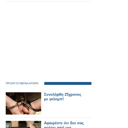
πολλές φορές-Τα
παιδιά μας έχουν
μετατραπεί σε θεριά
ανήμερα
ΠΡΟΗΓΟΥΜΕΝΑ ΑΡΘΡΑ
Συνελήφθη 25χρονος
με γκλομπ!
Αφαιρέστε ότι δεν σας
αρέσει από μια