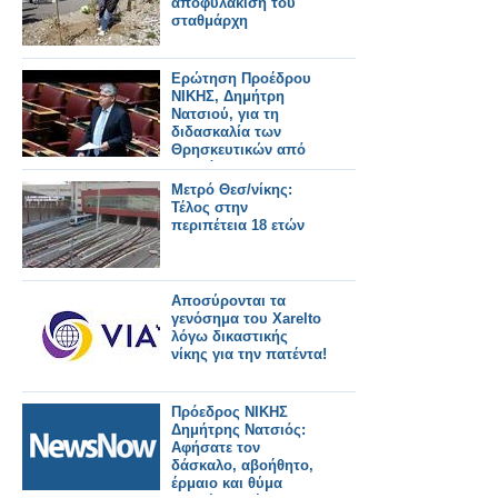
αποφυλάκιση του
σταθμάρχη
Ερώτηση Προέδρου
ΝΙΚΗΣ, Δημήτρη
Νατσιού, για τη
διδασκαλία των
Θρησκευτικών από
δασκάλους – Η
Απάντηση της
Μετρό Θεσ/νίκης:
Υφυπουργού Παιδείας
Τέλος στην
περιπέτεια 18 ετών
Αποσύρονται τα
γενόσημα του Xarelto
λόγω δικαστικής
νίκης για την πατέντα!
Πρόεδρος ΝΙΚΗΣ
Δημήτρης Νατσιός:
Αφήσατε τον
δάσκαλο, αβοήθητο,
έρμαιο και θύμα