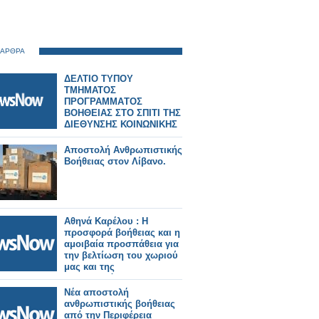
 ΑΡΘΡΑ
ΔΕΛΤΙΟ ΤΥΠΟΥ
ΤΜΗΜΑΤΟΣ
ΠΡΟΓΡΑΜΜAΤΟΣ
ΒΟΗΘΕΙΑΣ ΣΤΟ ΣΠΙΤΙ ΤΗΣ
ΔΙΕΘΥΝΣΗΣ ΚΟΙΝΩΝΙΚΗΣ
ΠΡΟΣΤΑΣΙΑΣ ΚΑΙ
ΔΗΜΟΣΙΑΣ ΥΓΕΙΑΣ
Αποστολή Ανθρωπιστικής
ΔΗΜΟΥ ΑΓΡΙΝΙΟΥ ΚΑΙ
Βοήθειας στον Λίβανο.
TOY ΔIOIKHΤΙΚΟΥ
ΣΥΜΒΟΥΛΙΟΥ ΣΥΛΛΟΓΟΥ
ΔΙΚΑΣΤΙΚΩΝ ΥΠΑΛΛΗΛΩΝ
ΥΠΑΛΛΗΛΩΝ
ΠΕΡΙΦΕΡΕΙΑΣ ΑΓΡΙΝΙΟΥ
Αθηνά Καρέλου : Η
προσφορά βοήθειας και η
αμοιβαία προσπάθεια για
την βελτίωση του χωριού
μας και της
καθημερινότητας μας
αποτελούν αξίες
Νέα αποστολή
ανεκτίμητες!
ανθρωπιστικής βοήθειας
από την Περιφέρεια