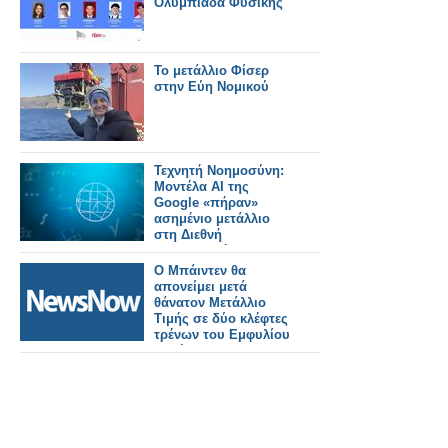
Ολυμπιάδα Φυσικής
Το μετάλλιο Φίσερ
στην Εύη Νομικού
Τεχνητή Νοημοσύνη:
Μοντέλα AI της
Google «πήραν»
ασημένιο μετάλλιο
στη Διεθνή
Μαθηματική
Ολυμπιάδα 2024
Ο Μπάιντεν θα
απονείμει μετά
θάνατον Μετάλλιο
Τιμής σε δύο κλέφτες
τρένων του Εμφυλίου
Πολέμου