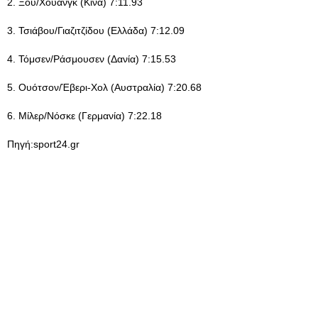
2. Ξου/Χουάνγκ (Κίνα) 7:11.93
3. Τσιάβου/Γιαζιτζίδου (Ελλάδα) 7:12.09
4. Τόμσεν/Ράσμουσεν (Δανία) 7:15.53
5. Ουότσον/Έβερι-Χολ (Αυστραλία) 7:20.68
6. Μίλερ/Νόσκε (Γερμανία) 7:22.18
Πηγή:sport24.gr