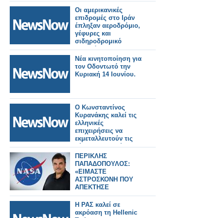
Οι αμερικανικές
επιδρομές στο Ιράν
έπληξαν αεροδρόμιο,
γέφυρες και
σιδηροδρομικό
σταθμό.
Νέα κινητοποίηση για
τον Οδοντωτό την
Κυριακή 14 Ιουνίου.
Ο Κωνσταντίνος
Κυρανάκης καλεί τις
ελληνικές
επιχειρήσεις να
εκμεταλλευτούν τις
νέες προοπτικές και
να
ΠΕΡΙΚΛΗΣ
δραστηριοποιηθούν
ΠΑΠΑΔΟΠΟΥΛΟΣ:
στην κατασκευή
«ΕΙΜΑΣΤΕ
τροχαίου υλικού στη
ΑΣΤΡΟΣΚΟΝΗ ΠΟΥ
χώρα.
ΑΠΕΚΤΗΣΕ
ΣΥΝΕΙΔΗΣΗ» – Ο
ΗΓΕΤΗΣ ΤΗΣ NASA
Η ΡΑΣ καλεί σε
ΠΙΣΩ ΑΠΟ ΤΟ Artemis
ακρόαση τη Hellenic