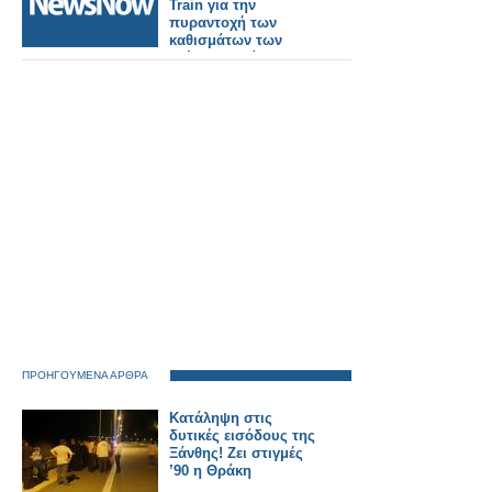
II
Train για την
πυραντοχή των
καθισμάτων των
τρένων- Τι είπε ο
Κωνσταντίνος
Κυρανάκης.
ΠΡΟΗΓΟΥΜΕΝΑ ΑΡΘΡΑ
Κατάληψη στις
δυτικές εισόδους της
Ξάνθης! Ζει στιγμές
’90 η Θράκη