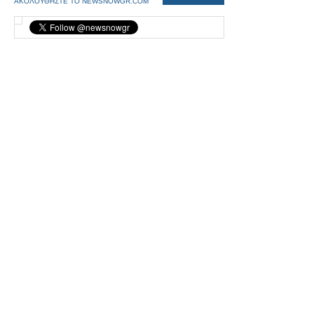
ΑΚΟΛΟΥΘΗΣΤΕ ΤΟ NEWSNOWGR.COM