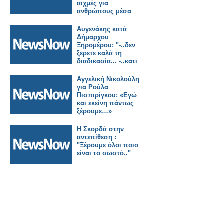
αιχμές για
ανθρώπους μέσα
στον χώρο, να
ξέρουμε για ποιον το
Αυγενάκης κατά
κάνουμε»
Δήμαρχου
Ξηρομέρου: "-..δεν
ξερετε καλά τη
διαδικασία... -..κατι
που είπατε και είναι
ψευδές.. -..μη κουνάτε
Αγγελική Νικολούλη
το κεφάλι σας
για Ρούλα
ξέρουμε καλύτερα".
Πισπιρίγκου: «Εγώ
και εκείνη πάντως
ξέρουμε…»
Η Σκορδά στην
αντεπίθεση :
"Ξέρουμε όλοι ποιο
είναι το σωστό.."