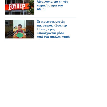
Λίγα λόγια για τη νέα
κωμική σειρά του
ΑΝΤ1
Οι πρωταγωνιστές
της σειράς «Σούπερ
Ήρωες» μας
υποδέχονται μέσα
από ένα απολαυστικό
βίντεο...