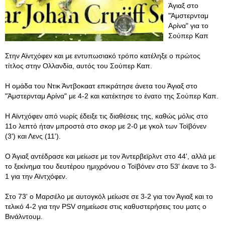
Άγιαξ στο
"Άμστερνταμ
Αρίνα" για το
Σούπερ Καπ
Στην Αϊντχόφεν και με εντυπωσιακό τρόπο κατέληξε ο πρώτος
τίτλος στην Ολλανδία, αυτός του Σούπερ Καπ.
Η ομάδα του Ντικ Άντβοκαατ επικράτησε άνετα του Άγιαξ στο
"Άμστερνταμ Αρίνα" με 4-2 και κατέκτησε το ένατο της Σούπερ Καπ.
Η Αϊντχόφεν από νωρίς έδειξε τις διαθέσεις της, καθώς μόλις στο
11ο λεπτό ήταν μπροστά στο σκορ με 2-0 με γκολ των Τοϊβόνεν
(3') και Λενς (11').
Ο Άγιαξ αντέδρασε και μείωσε με τον Άντερβεϊρλντ στο 44', αλλά με
το ξεκίνημα του δευτέρου ημιχρόνου ο Τοϊβόνεν στο 53' έκανε το 3-
1 για την Αϊντχόφεν.
Στο 73' ο Μαρσέλο με αυτογκόλ μείωσε σε 3-2 για τον Άγιαξ και το
τελικό 4-2 για την PSV σημείωσε στις καθυστερήσεις του ματς ο
Βινάλντουμ.