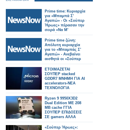
Prime time: Κυριαρχία
για «Μπαμπά Σ’
Αγαπώ» - Οι «Σούπερ
Ήρωες» πέρασαν την
σειρά «Να Μ’
Αγαπάς»
Prime time ζώνη:
Απόλυτη κυριαρχία
για το «Μπαμπάς Σ’
Αγαπώ» - Ανεβαίνει
αισθητά οι «Σούπερ
Ήρωες»
ΕΤΟΙΜΑΖΕΤΑΙ
ΣΟΥΠΕΡ stacked
GDDR7 ΜΝΗΜΗ ΓΙΑ AI
accelerators-ΝΕΑ
ΤΕΧΝΟΛΟΓΙΑ
Ryzen 9 9950X3D2
Dual Edition ΜΕ 208
MB cache ΓΓΙΑ
ΣΟΥΠΕΡ ΕΠΙΔΟΣΕΙΣ
ΣΕ gamers ΑΛΛΑ
ΚΑΙcreators
«Σούπερ Ήρωες»: