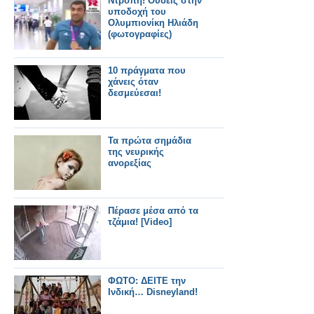
Ντροπή! Ουδείς στην
υποδοχή του
Ολυμπιονίκη Ηλιάδη
(φωτογραφίες)
10 πράγματα που
χάνεις όταν
δεσμεύεσαι!
Τα πρώτα σημάδια
της νευρικής
ανορεξίας
Πέρασε μέσα από τα
τζάμια! [Video]
ΦΩΤΟ: ΔΕΙΤΕ την
Ινδική… Disneyland!