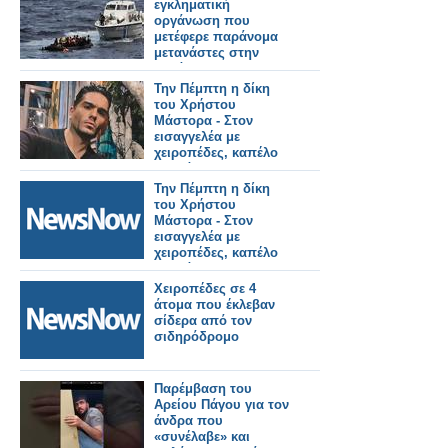
εγκληματική
οργάνωση που
μετέφερε παράνομα
μετανάστες στην
Ελλάδα
Την Πέμπτη η δίκη
του Χρήστου
Μάστορα - Στον
εισαγγελέα με
χειροπέδες, καπέλο
και μάσκα
Την Πέμπτη η δίκη
του Χρήστου
Μάστορα - Στον
εισαγγελέα με
χειροπέδες, καπέλο
και μάσκα
Χειροπέδες σε 4
άτομα που έκλεβαν
σίδερα από τον
σιδηρόδρομο
Παρέμβαση του
Αρείου Πάγου για τον
άνδρα που
«συνέλαβε» και