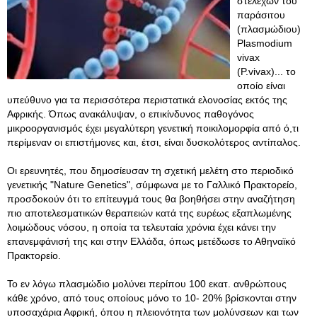
στελεχών του
παράσιτου
(πλασμώδιου)
Plasmodium
vivax
(Ρ.vivax)... το
οποίο είναι
υπεύθυνο για τα περισσότερα περιστατικά ελονοσίας εκτός της
Αφρικής. Όπως ανακάλυψαν, ο επικίνδυνος παθογόνος
μικροοργανισμός έχει μεγαλύτερη γενετική ποικιλομορφία από ό,τι
περίμεναν οι επιστήμονες και, έτσι, είναι δυσκολότερος αντίπαλος.
Οι ερευνητές, που δημοσίευσαν τη σχετική μελέτη στο περιοδικό
γενετικής "Nature Genetics", σύμφωνα με το Γαλλικό Πρακτορείο,
προσδοκούν ότι το επίτευγμά τους θα βοηθήσει στην αναζήτηση
πιο αποτελεσματικών θεραπειών κατά της ευρέως εξαπλωμένης
λοιμώδους νόσου, η οποία τα τελευταία χρόνια έχει κάνει την
επανεμφάνισή της και στην Ελλάδα, όπως μετέδωσε το Αθηναϊκό
Πρακτορείο.
Το εν λόγω πλασμώδιο μολύνει περίπου 100 εκατ. ανθρώπους
κάθε χρόνο, από τους οποίους μόνο το 10- 20% βρίσκονται στην
υποσαχάρια Αφρική, όπου η πλειονότητα των μολύνσεων και των