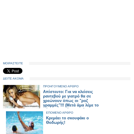
ΜΟΙΡΑΣΤΕΙΤΕ
ΔΕΙΤΕ ΑΚΟΜΑ
ΠΡΟΗΓΟΥΜΕΝΟ ΑΡΘΡΟ
Απίστευτο: Για να κλείσεις
ραντεβού με γιατρό θα σε
χρεώνουν όπως οι "ροζ
γραμμές"!!! (Μετά άμα λέμε το
σύστημα υγείας μπ...λο
ΕΠΟΜΕΝΟ ΑΡΘΡΟ
έχουμε άδικο;)
Κρεμάει το σκουφάκι ο
Θοδωρής!