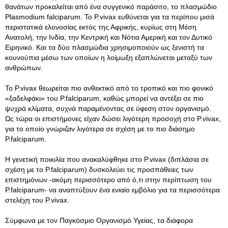
θανάτων προκαλείται από ένα συγγενικό παράσιτο, το πλασμώδιο
Plasmodium falciparum
. Το P.vivax ευθύνεται για τα περίπου μισά
περιστατικά ελονοσίας εκτός της Αφρικής, κυρίως στη Μέση
Ανατολή, την Ινδία, την Κεντρική και Νότια Αμερική και τον Δυτικό
Ειρηνικό. Και τα δύο πλασμώδια χρησιμοποιούν ως ξενιστή τα
κουνούπια μέσω των οποίων η λοίμωξη εξαπλώνεται μεταξύ των
ανθρώπων.
Το P.vivax θεωρείται πιο ανθεκτικό από το τροπικό και πιο φονικό
«ξαδελφάκι» του P.falciparum, καθώς μπορεί να αντέξει σε πιο
ψυχρά κλίματα, συχνά παραμένοντας σε ύφεση στον οργανισμό.
Ως τώρα οι επιστήμονες είχαν δώσει λιγότερη προσοχή στο P.vivax,
για το οποίο γνώριζαν λιγότερα σε σχέση με το πιο διάσημο
P.falciparum.
Η γενετική ποικιλία που ανακαλύφθηκε στο P.vivax (διπλάσια σε
σχέση με το P.falciparum) δυσκολεύει τις προσπάθειες των
επιστημόνων -ακόμη περισσότερο από ό,τι στην περίπτωση του
P.falciparum- να αναπτύξουν ένα ενιαίο εμβόλιο για τα περισσότερα
στελέχη του P.vivax.
Σύμφωνα με τον Παγκόσμιο Οργανισμό Υγείας, τα διάφορα