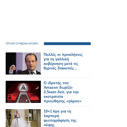
ΠΡΟΗΓΟΥΜΕΝΑ ΑΡΘΡΑ
Πολλές οι προκλήσεις
για τη γαλλική
κυβέρνηση μετά τις
θερινές διακοπές...
Ο ιδρυτής του
Amazon δωρίζει
2,5εκατ.δολ. για την
εκστρατεία
προώθησης «γάμου»
ομοφυλόφιλων!!!
(Σαπίλα...)
10+1 tips για τη
λαμπερή
φωτογράφηση της
νύφης