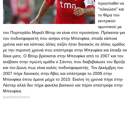
προσπαθεί να
"τελειώσει" και
το θέμα του
κεντρικού
αμυντικού με
τον Πορτογάλο Μιγκέλ Βίτορ να είναι στο προσκήνιο. Πρόκειται για
τον ποδοσφαιριστή που ανήκει στην Μπενφίκα, έπαιξε κάποια
χρόνια εκεί και κάποιες άλλες σεζόν ήταν δανεικός σε άλλες ομάδες
με την περσινή χρονιά που επέστρεψε στην Μπενφίκα και έπαιξε σε
δέκα ματς. Ο Βίτορ βρίσκεται στην Μπενφίκα από το 2007 και τον
ανέβασε στην πρώτη ομάδα ο Σάντος που διαβεβαίωσε τον Βρύζα
και τον Δώνη πως είναι καλός ποδοσφαιριστής. Τον Δεκέμβρη του
2007 πήγε δανεικός στην Άβες και επέστρεψε το 2008 στην
Μπενφίκα όπου έμεινε μέχρι το 2010. Εκείνη τη χρονιά πήγε στην
Λέστερ αλλά δεν πήρε φανέλα βασικού και πέρσι επέστρεψε στην
Μπενφίκα.
paokrevolution