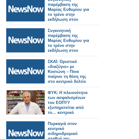
παρέμβαση της
Μαρίας Ευθυμίου για
το τρένο στην
εκδήλωση στον
κεντρικό
σιδηροδρομικό
Συγκινητική
σταθμό Καλαμάτας.
παρέμβαση της
Μαρίας Ευθυμίου για
το τρένο στην
εκδήλωση στον
κεντρικό
σιδηροδρομικό
ΣΚΑΪ: Οριστικό
σταθμό Καλαμάτας.
«διαζύγιο» με
Κοσιώνη – Ποια
παίρνει τη θέση της
στο κεντρικό δελτίο
ΦΥΚ: Η πλειονότητα
των ασφαλισμένων
του ΕΟΠΥΥ
εξυπηρετείται από
το… κεντρικό
φαρμακείο του
Οργανισμού – Τι λέει
Πυρκαγιά στον
στο parapolitika.gr ο
κεντρικό
Απόστολος Βαλτάς
σιδηροδρομικό
σταθμό της