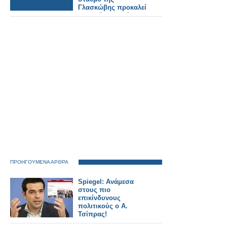
Γλασκώβης προκαλεί
σοβαρά προβλήματα
στις σιδηροδρομικές
γραμμές.
ΠΡΟΗΓΟΥΜΕΝΑ ΑΡΘΡΑ
Spiegel: Ανάμεσα
στους πιο
επικίνδυνους
πολιτικούς ο Α.
Τσίπρας!