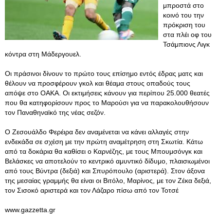
μπροστά στο
κοινό του την
πρόκριση του
στα πλέι οφ του
Τσάμπιονς Λιγκ
κόντρα στη Μάδεργουελ.
Οι πράσινοι δίνουν το πρώτο τους επίσημο εντός έδρας ματς και
θέλουν να προσφέρουν γκολ και θέαμα στους οπαδούς τους
απόψε στο ΟΑΚΑ. Οι εκτιμήσεις κάνουν για περίπου 25.000 θεατές
που θα κατηφορίσουν προς το Μαρούσι για να παρακολουθήσουν
τον Παναθηναϊκό της νέας σεζόν.
Ο Ζεσουάλδο Φερέιρα δεν αναμένεται να κάνει αλλαγές στην
ενδεκάδα σε σχέση με την πρώτη αναμέτρηση στη Σκωτία. Κάτω
από τα δοκάρια θα καθίσει ο Καρνέζης, με τους Μπουμσόνγκ και
Βελάσκες να αποτελούν το κεντρικό αμυντικό δίδυμο, πλαισιωμένοι
από τους Βύντρα (δεξιά) και Σπυρόπουλο (αριστερά). Στον άξονα
της μεσαίας γραμμής θα είναι οι Βιτόλο, Μαρίνος, με τον Ζέκα δεξιά,
τον Σισοκό αριστερά και τον Λάζαρο πίσω από τον Τοτσέ
www.gazzetta.gr