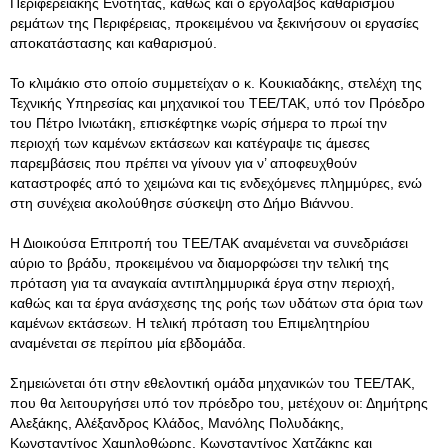
Περιφερειακής Ενότητας, καθώς και ο εργολάβος καθαρισμού
ρεμάτων της Περιφέρειας, προκειμένου να ξεκινήσουν οι εργασίες
αποκατάστασης και καθαρισμού.
Το κλιμάκιο στο οποίο συμμετείχαν ο κ. Κουκιαδάκης, στελέχη της
Τεχνικής Υπηρεσίας και μηχανικοί του ΤΕΕ/ΤΑΚ, υπό τον Πρόεδρο
του Πέτρο Ινιωτάκη, επισκέφτηκε νωρίς σήμερα το πρωί την
περιοχή των καμένων εκτάσεων και κατέγραψε τις άμεσες
παρεμβάσεις που πρέπει να γίνουν για ν’ αποφευχθούν
καταστροφές από το χειμώνα και τις ενδεχόμενες πλημμύρες, ενώ
στη συνέχεια ακολούθησε σύσκεψη στο Δήμο Βιάννου.
Η Διοικούσα Επιτροπή του ΤΕΕ/ΤΑΚ αναμένεται να συνεδριάσει
αύριο το βράδυ, προκειμένου να διαμορφώσει την τελική της
πρόταση για τα αναγκαία αντιπλημμυρικά έργα στην περιοχή,
καθώς και τα έργα ανάσχεσης της ροής των υδάτων στα όρια των
καμένων εκτάσεων. Η τελική πρόταση του Επιμελητηρίου
αναμένεται σε περίπου μία εβδομάδα.
Σημειώνεται ότι στην εθελοντική ομάδα μηχανικών του ΤΕΕ/ΤΑΚ,
που θα λειτουργήσει υπό τον πρόεδρο του, μετέχουν οι: Δημήτρης
Αλεξάκης, Αλέξανδρος Κλάδος, Μανόλης Πολυδάκης,
Κωνσταντίνος Χαμηλοθώρης, Κωνσταντίνος Χατζάκης και