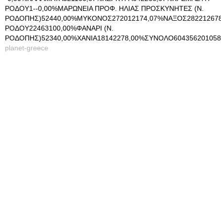
ΡΟΔΟΥ1--0,00%ΜΑΡΩΝΕΙΑ ΠΡΟΦ. ΗΛΙΑΣ ΠΡΟΣΚΥΝΗΤΕΣ (Ν.
ΡΟΔΟΠΗΣ)52440,00%ΜΥΚΟΝΟΣ272012174,07%ΝΑΞΟΣ282212678
ΡΟΔΟΥ22463100,00%ΦΑΝΑΡΙ (Ν.
ΡΟΔΟΠΗΣ)52340,00%ΧΑΝΙΑ18142278,00%ΣΥΝΟΛΟ604356201058
planet-greece