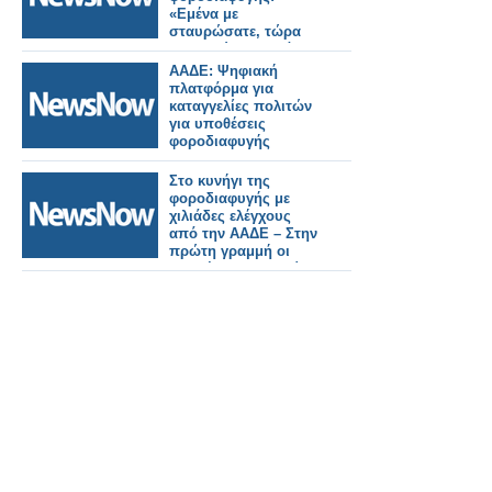
«Εμένα με
σταυρώσατε, τώρα
τους κρύβετε σε άγρια
γη»
ΑΑΔΕ: Ψηφιακή
πλατφόρμα για
καταγγελίες πολιτών
για υποθέσεις
φοροδιαφυγής
Στο κυνήγι της
φοροδιαφυγής με
χιλιάδες ελέγχους
από την ΑΑΔΕ – Στην
πρώτη γραμμή οι
υποθέσεις κεφαλαίου