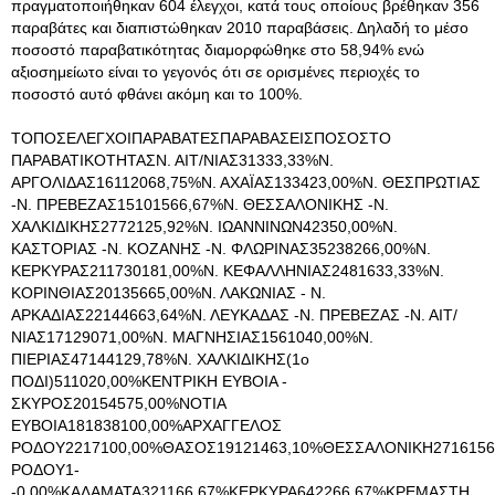
πραγματοποιήθηκαν 604 έλεγχοι, κατά τους οποίους βρέθηκαν 356
παραβάτες και διαπιστώθηκαν 2010 παραβάσεις. Δηλαδή το μέσο
ποσοστό παραβατικότητας διαμορφώθηκε στο 58,94% ενώ
αξιοσημείωτο είναι το γεγονός ότι σε ορισμένες περιοχές το
ποσοστό αυτό φθάνει ακόμη και το 100%.
ΤΟΠΟΣΕΛΕΓΧΟΙΠΑΡΑΒΑΤΕΣΠΑΡΑΒΑΣΕΙΣΠΟΣΟΣΤΟ
ΠΑΡΑΒΑΤΙΚΟΤΗΤΑΣΝ. ΑΙΤ/ΝΙΑΣ31333,33%Ν.
ΑΡΓΟΛΙΔΑΣ16112068,75%Ν. ΑΧΑΪΑΣ133423,00%Ν. ΘΕΣΠΡΩΤΙΑΣ
-Ν. ΠΡΕΒΕΖΑΣ15101566,67%Ν. ΘΕΣΣΑΛΟΝΙΚΗΣ -Ν.
ΧΑΛΚΙΔΙΚΗΣ2772125,92%Ν. ΙΩΑΝΝΙΝΩΝ42350,00%Ν.
ΚΑΣΤΟΡΙΑΣ -Ν. ΚΟΖΑΝΗΣ -Ν. ΦΛΩΡΙΝΑΣ35238266,00%Ν.
ΚΕΡΚΥΡΑΣ211730181,00%Ν. ΚΕΦΑΛΛΗΝΙΑΣ2481633,33%Ν.
ΚΟΡΙΝΘΙΑΣ20135665,00%Ν. ΛΑΚΩΝΙΑΣ - Ν.
ΑΡΚΑΔΙΑΣ22144663,64%Ν. ΛΕΥΚΑΔΑΣ -Ν. ΠΡΕΒΕΖΑΣ -Ν. ΑΙΤ/
ΝΙΑΣ17129071,00%Ν. ΜΑΓΝΗΣΙΑΣ1561040,00%Ν.
ΠΙΕΡΙΑΣ47144129,78%Ν. ΧΑΛΚΙΔΙΚΗΣ(1ο
ΠΟΔΙ)511020,00%ΚΕΝΤΡΙΚΗ ΕΥΒΟΙΑ -
ΣΚΥΡΟΣ20154575,00%ΝΟΤΙΑ
ΕΥΒΟΙΑ181838100,00%ΑΡΧΑΓΓΕΛΟΣ
ΡΟΔΟΥ2217100,00%ΘΑΣΟΣ19121463,10%ΘΕΣΣΑΛΟΝΙΚΗ2716156
ΡΟΔΟΥ1-
-0,00%ΚΑΛΑΜΑΤΑ321166,67%ΚΕΡΚΥΡΑ642266,67%ΚΡΕΜΑΣΤΗ