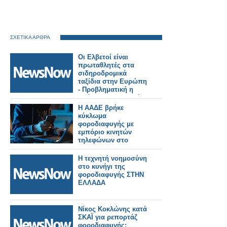
ΣΧΕΤΙΚΑ ΑΡΘΡΑ
Οι Ελβετοί είναι
πρωταθλητές στα
σιδηροδρομικά
ταξίδια στην Ευρώπη
- Προβληματική η
εικόνα για την Ελλάδα
H ΑΑΔΕ βρήκε
κύκλωμα
φοροδιαφυγής με
εμπόριο κινητών
τηλεφώνων στο
Marketplace
Η τεχνητή νοημοσύνη
στο κυνήγι της
φοροδιαφυγής ΣΤΗΝ
ΕΛΛΑΔΑ
Νίκος Κοκλώνης κατά
ΣΚΑΪ για ρεπορτάζ
φοροδιαφυγής: