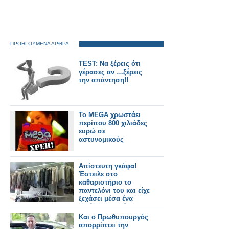
ΠΡΟΗΓΟΥΜΕΝΑ ΑΡΘΡΑ
TEST: Να ξέρεις ότι
γέρασες αν …ξέρεις
την απάντηση!!
Το MEGA χρωστάει
περίπου 800 χιλιάδες
ευρώ σε
αστυνομικούς
Απίστευτη γκάφα!
Έστειλε στο
καθαριστήριο το
παντελόνι του και είχε
ξεχάσει μέσα ένα
τεράστιο ποσό!
Και ο Πρωθυπουργός
απορρίπτει την