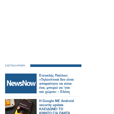
ΣΧΕΤΙΚΑ ΑΡΘΡΑ
Ετεοκλής Παύλου:
«Τηλεοπτικά δεν είναι
απαραίτητο να είσαι
ένα, μπορεί να ‘σαι
και χώρια» – Ελένη
Χατζίδου: «Έτσι, κάθε
μέρα να το λέμε μπας
Η Google ΜΕ Android
και..»
security update
ΚΛΕΙΔΩΝΕΙ ΤΟ
ΚΙΝΗΤΟ ΓΙΑ ΠΑΝΤΑ