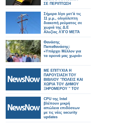
ΣΕ ΠΕΡΙΠΤΩΣΗ
ΚΛΟΠΗΣ
Σήμερα λίγο μετ'ά τις
11 μ.μ., ολιγόλεπτη
διακοπή ρεύματος σε
χωριά της Δ.Ε
Αλυζίας ΛΊΓΟ ΜΕΤΆ
ΤΗς 11
Θανάσης
Παπαθανάσης:
«Υπάρχει Μέλλον για
τα ορεινά μας χωριά»
ΜΕ ΕΠΙΤΥΧΙΑ Η
ΠΑΡΟΥΣΙΑΣΗ ΤΟΥ
ΒΙΒΛΙΟΥ ''ΠΟΛΕΙΣ ΚΑΙ
ΧΩΡΙΑ ΤΟΥ ΔΗΜΟΥ
ΞΗΡΟΜΕΡΟΥ '' ΤΟΥ
ΑΛΕΞΑΝΔΡΟΥ ΣΑΒΒΑ
CPU της Intel
βλέπουν μικρή
απώλεια επιδόσεων
με τις νέες security
updates