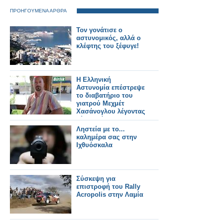
ΠΡΟΗΓΟΥΜΕΝΑ ΑΡΘΡΑ
Toν γονάτισε ο
αστυνομικός, αλλά ο
κλέφτης του ξέφυγε!
Η Ελληνική
Αστυνομία επέστρεψε
το διαβατήριο του
γιατρού Μεχμέτ
Χασάνογλου λέγοντας
“έγινε λάθος”
Ληστεία με το...
καλημέρα σας στην
Ιχθυόσκαλα
Σύσκεψη για
επιστροφή του Rally
Acropolis στην Λαμία