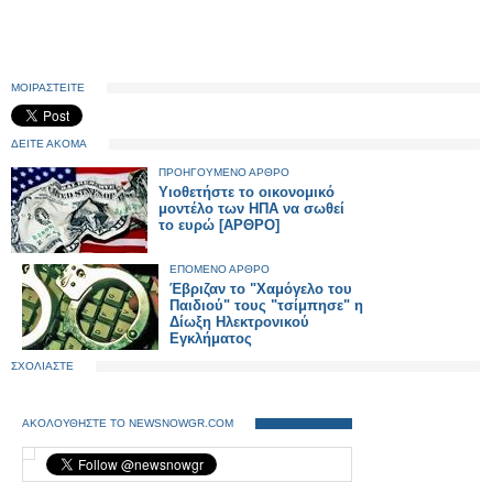
ΜΟΙΡΑΣΤΕΙΤΕ
ΔΕΙΤΕ ΑΚΟΜΑ
ΠΡΟΗΓΟΥΜΕΝΟ ΑΡΘΡΟ
Υιοθετήστε το οικονομικό
μοντέλο των ΗΠΑ να σωθεί
το ευρώ [ΑΡΘΡΟ]
ΕΠΟΜΕΝΟ ΑΡΘΡΟ
Έβριζαν το "Χαμόγελο του
Παιδιού" τους "τσίμπησε" η
Δίωξη Ηλεκτρονικού
Εγκλήματος
ΣΧΟΛΙΑΣΤΕ
ΑΚΟΛΟΥΘΗΣΤΕ ΤΟ NEWSNOWGR.COM