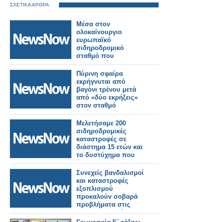
ΣΧΕΤΙΚΑ ΑΡΘΡΑ
Μέσα στον
ολοκαίνουργιο
ευρωπαϊκό
σιδηροδρομικό
σταθμό που
χαρακτηρίστηκε ως
«μυθική κόλαση».
Πύρινη σφαίρα
εκρήγνυται από
βαγόνι τρένου μετά
από «δύο εκρήξεις»
στον σταθμό
Φούλγουελ στο
Λονδίνο
Μελετήσαμε 200
σιδηροδρομικές
καταστροφές σε
διάστημα 15 ετών και
το δυστύχημα που
έφερε επανάσταση
στην παγκόσμια
Συνεχείς βανδαλισμοί
ασφάλεια
και καταστροφές
εξοπλισμού
προκαλούν σοβαρά
προβλήματα στις
σιδηροδρομικές
μετακινήσεις.