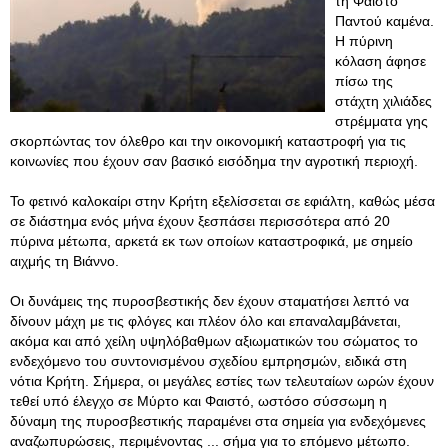
τη Φαιστό
Παντού καμένα.
Η πύρινη
κόλαση άφησε
πίσω της
στάχτη χιλιάδες
στρέμματα γης
σκορπώντας τον όλεθρο και την οικονομική καταστροφή για τις
κοινωνίες που έχουν σαν βασικό εισόδημα την αγροτική περιοχή.
Το φετινό καλοκαίρι στην Κρήτη εξελίσσεται σε εφιάλτη, καθώς μέσα
σε διάστημα ενός μήνα έχουν ξεσπάσει περισσότερα από 20
πύρινα μέτωπα, αρκετά εκ των οποίων καταστροφικά, με σημείο
αιχμής τη Βιάννο.
Οι δυνάμεις της πυροσβεστικής δεν έχουν σταματήσει λεπτό να
δίνουν μάχη με τις φλόγες και πλέον όλο και επαναλαμβάνεται,
ακόμα και από χείλη υψηλόβαθμων αξιωματικών του σώματος το
ενδεχόμενο του συντονισμένου σχεδίου εμπρησμών, ειδικά στη
νότια Κρήτη. Σήμερα, οι μεγάλες εστίες των τελευταίων ωρών έχουν
τεθεί υπό έλεγχο σε Μύρτο και Φαιστό, ωστόσο σύσσωμη η
δύναμη της πυροσβεστικής παραμένει στα σημεία για ενδεχόμενες
αναζωπυρώσεις, περιμένοντας ... σήμα για το επόμενο μέτωπο.