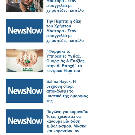
Μάστορα - Στον
εισαγγελέα με
χειροπέδες, καπέλο
και μάσκα
Την Πέμπτη η δίκη
του Χρήστου
Μάστορα - Στον
εισαγγελέα με
χειροπέδες, καπέλο
και μάσκα
“Φαρμακείο:
Υπηρεσίες Υγείας,
Ομορφιάς & Ευεξίας
στην ΑΙ Εποχή” το
κεντρικό θέμα του
11ου Συνεδρίου του
ΣΥ.Φ.Α.Κ.
Salma Hayek: Η
57χρονη σταρ,
αποκάλυψε το
μυστικό της ομορφιάς
της
Παγώνη για κορονοϊό:
Ίσως χρειαστεί να
κάνουμε μία δόση
εμβολιασμού. Μάσκα
και καραντίνα, αν