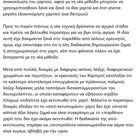
ανακύκλωση του χαρτιού, αφού με τη νέα μέθοδο μπορούν να
χρησιμοποιηθούν ξανά και ξανά τα ίδια χαρτιά και έτσι γίνεται
μεγάλη εξοικονόμηση χαρτιού (και δέντρων).
Προς το παρόν πάντως η νέα τεχνική βρίσκεται σε αρχικό στάδιο
και πρέπει να βελτιωθεί περαιτέρω για να βγει στην αγορά. Η ιδέα
αυτή είχε δοκιμαστεί ξανά στο παρελθόν από άλλους ερευνητές,
όμως είχε σκοντάψει στο ότι η όλη διαδικασία δημιουργούσε ζημιά
ή αποχρωματισμό στο χαρτί, κάτι που φαίνεται πλέον να έχει
ξεπεραστεί με τη νέα μέθοδο.
Μετά από πολλές δοκιμές με διάφορες ακτίνες λέιζερ, διαφορετικών
χρωμάτων και ταχυτήτων, οι ερευνητές του Κέμπριτζ κατέληξαν ότι
το καλύτερο αποτέλεσμα επιτυγχάνεται με πράσινους παλμούς
λέιζερ διάρκειας μόλις τεσσάρων δισεκατομμυριοστών του
δευτερολέπτου, οι οποίοι καταφέρνουν να σβήσουν σχεδόν
πλήρως οτιδήποτε έχει εκτυπωθεί στο χαρτί. Μάλιστα οι περαιτέρω
δοκιμές έδειξαν ότι το «από-εκτυπωμένο» χαρτί δεν έχει υποστεί
κάποια άξια λόγου ζημιά και είναι συγκρίσιμο με το «παρθένο»
χαρτί που δεν έχει ακόμα εκτυπωθεί. Η διαδικασία της από-
εκτύπωσης παράγει ως υποπροϊόντα νανοσωματίδια και αέρια που
είναι κυρίως αβλαβή για την υγεία.