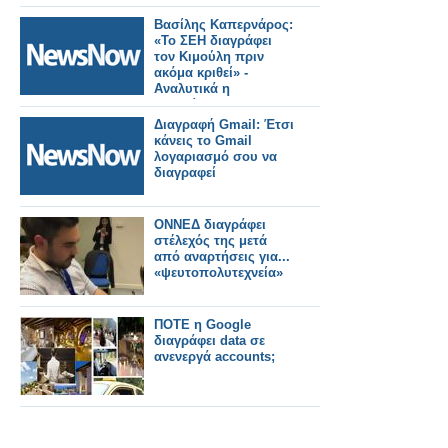
στην Αγια Σοφια
Πειραια
Βασίλης Καπερνάρος:
«Το ΣΕΗ διαγράφει
τον Κιμούλη πριν
ακόμα κριθεί» -
Αναλυτικά η
ανακοίνωση...
Διαγραφή Gmail: Έτσι
κάνεις το Gmail
λογαριασμό σου να
διαγραφεί
ΟΝΝΕΔ διαγράφει
στέλεχός της μετά
από αναρτήσεις για...
«ψευτοπολυτεχνεία»
ΠΟΤΕ η Google
διαγράφει data σε
ανενεργά accounts;