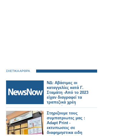
ΣΧΕΤΙΚΑ ΑΡΘΡΑ
ΝΔ: Αβάσιμες οι
καταγγελίες κατά Γ.
Σταμάτη -Από το 2023
είχαν διαγραφεί τα
τραπεζικά χρέη
συγγενών θυμάτων
στα Τέμπη
Στηριζουμε τους
συμπατριωτες μας :
Adapt Print -
εκτυπωσεις σε
διαφημηστικα ειδη