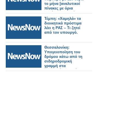
το μήνα [αναλυτικοί
πίνακες με όρια
ηλικίας και ποσά]
Τέμπη: «Χαμηλά» τα
διοικητικά πρόστιμα
λέει η ΡΑΣ – Τι ζητεί
από τον υπουργό.
Θεσσαλονίκη:
Υπογειοποίηση του
δρόμου κάτω από τη
σιδηροδρομική
γραμμή στα
Μυτιληνάκια ζητεί ο
Αλεξανδρίδης