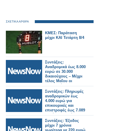
ΣΧΕΤΙΚΑ ΑΡΘΡΑ
ΚΜΕΣ: Παράταση
μέχρι ΚΑΙ Τετάρτη 8/4
Συντάξεις:
Αναδρομικά έως 8.000
ευρώ σε 30.000
δικαιούχους – Μέχρι
τέλος Μαΐου οι
πληρωμές.
Συντάξεις: Πληρωμές
αναδρομικών έως
4.000 ευρώ για
επικουρικές και
επιστροφές έως 7.089
ευρώ για χηρείας - Οι
δικαιούχοι ανά
Συντάξεις: Έξοδος
κατηγορία.
μέχρι 7 χρόνια
νωρίτερα με 220 ευρώ