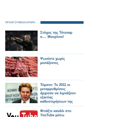
ΠΡΟΗΓΟΥΜΕΝΑ ΑΡΘΡΑ
Στόχος της Τότεναμ
ο.... Μουρίνιο!
Ψωνίστε χωρίς
μεσάζοντες
Τόμσεν: Το 2011 οι
μεταρρυθμίσεις
άρχισαν να λιμνάζουν
εξαιτίας
καθυστερήσεων της
ελληνικής
κυβέρνησης
Φτιάξτε κανάλι στο
YouTube μέσω