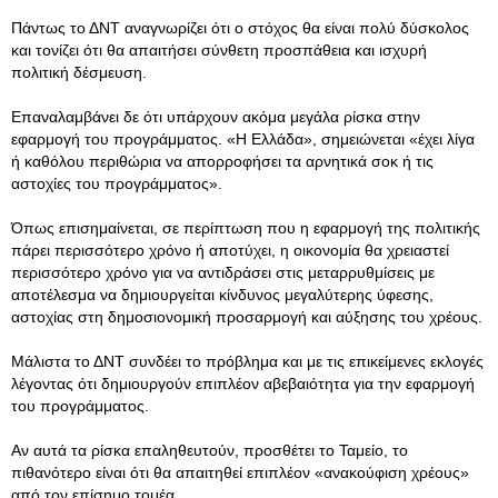
Πάντως το ΔΝΤ αναγνωρίζει ότι ο στόχος θα είναι πολύ δύσκολος
και τονίζει ότι θα απαιτήσει σύνθετη προσπάθεια και ισχυρή
πολιτική δέσμευση.
Επαναλαμβάνει δε ότι υπάρχουν ακόμα μεγάλα ρίσκα στην
εφαρμογή του προγράμματος. «Η Ελλάδα», σημειώνεται «έχει λίγα
ή καθόλου περιθώρια να απορροφήσει τα αρνητικά σοκ ή τις
αστοχίες του προγράμματος».
Όπως επισημαίνεται, σε περίπτωση που η εφαρμογή της πολιτικής
πάρει περισσότερο χρόνο ή αποτύχει, η οικονομία θα χρειαστεί
περισσότερο χρόνο για να αντιδράσει στις μεταρρυθμίσεις με
αποτέλεσμα να δημιουργείται κίνδυνος μεγαλύτερης ύφεσης,
αστοχίας στη δημοσιονομική προσαρμογή και αύξησης του χρέους.
Μάλιστα το ΔΝΤ συνδέει το πρόβλημα και με τις επικείμενες εκλογές
λέγοντας ότι δημιουργούν επιπλέον αβεβαιότητα για την εφαρμογή
του προγράμματος.
Αν αυτά τα ρίσκα επαληθευτούν, προσθέτει το Ταμείο, το
πιθανότερο είναι ότι θα απαιτηθεί επιπλέον «ανακούφιση χρέους»
από τον επίσημο τομέα.