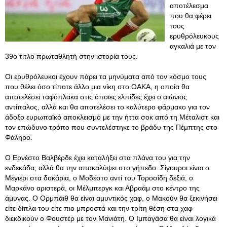
αποτέλεσμα
που θα φέρει
τους
ερυθρόλευκους
αγκαλιά με τον
39ο τίτλο πρωταθλητή στην ιστορία τους.
Οι ερυθρόλευκοι έχουν πάρει τα μηνύματα από τον κόσμο τους
που θέλει όσο τίποτε άλλο μια νίκη στο ΟΑΚΑ, η οποία θα
αποτελέσει ταφόπλακα στις όποιες ελπίδες έχει ο αιώνιος
αντίπαλος, αλλά και θα αποτελέσει το καλύτερο φάρμακο για τον
άδοξο ευρωπαϊκό αποκλεισμό με την ήττα σοκ από τη Μέταλιστ και
τον επώδυνο τρόπο που συντελέστηκε το βράδυ της Πέμπτης στο
Φάληρο.
Ο Ερνέστο Βαλβέρδε έχει καταλήξει στα πλάνα του για την
ενδεκάδα, αλλά θα την αποκαλύψει στο γήπεδο. Σίγουροι είναι ο
Μέγιερι στα δοκάρια, ο Μοδέστο αντί του Τοροσίδη δεξιά, ο
Μαρκάνο αριστερά, οι Μέλμπεργκ και Αβραάμ στο κέντρο της
άμυνας. Ο Ορμπάιθ θα είναι αμυντικός χαφ, ο Μακούν θα ξεκινήσει
είτε δίπλα του είτε πιο μπροστά και την τρίτη θέση στα χαφ
διεκδικούν ο Φουστέρ με τον Μανιάτη. Ο Ιμπαγάσα θα είναι λογικά