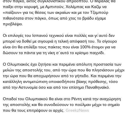
στον πάγκο, εκτός συγκλονιστικού απροόπτου. Ο Μιραλάς θα
παίξει στην κορυφή, με Αμπντούν, Χολέμπας και Καζίμ να
«παίζουν» για τις θέσεις των ακραίων και με τον Τζεμπούρ
πιθανότατα στον πάγκο, όπως από χτες το βράδυ είχαμε
προβλέψει.
Οι επιλογές του Ισπανού τεχνικού είναι πολλές και γι΄αυτό δεν
μπορεί να δοθεί με σιγουριά η τελική απόφασή του. Το σίγουρο
είναι ότι θα επιλέξει τους παίκτες που είναι 100% έτοιμοι για να
δώσουν τα πάντα για τη νίκη σ΄αυτό το κρίσιμο παιχνίδι.
Ο Ολυμπιακός έχει ζητήσει και περιμένει απόλυτη προστασία των
μελών της αποστολής του, από την ώρα που θα πλησιάσουν μέχρι
την ώρα που θα αποχωρήσουν από το γήπεδο. Και περιμένει την
κατάλληλη αντιμετώπιση οποιασδήποτε βίαιης πρόθεσης, τόσο
από την Αστυνομία όσο και από τον επίσημο Παναθηναϊκό.
Οπαδοί του Ολυμπιακού θα είναι στο Ρέντη κατά την αναχώρηση
της αποστολής και θα συνοδεύσουν το πούλμαν μέχρι το σημείο
που θα τους επιτρέψουν οι αρχές.
GreekzNews