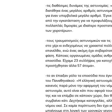
-τις διαθέσιμες δυνάμεις της αστυνομίας
διατέθηκε ένας μεγάλος αριθμός αστυνομικ
για έναν υπερβολικά μεγάλο αριθμό. Έγιν
από την εγκατάσταση για να προφυλάξου
πολλαπλές διμοιρίες με ιδιαίτερο προστατ
των χειροτέρων».
-τους τραυματισμούς αστυνομικών και τις
στο χέρι κι ενδεχομένως να χρειαστεί πολ
επανέλθει, ενώ ένας ακόμη έχει σοβαρότα
φάση. Κάποιες οργανωμένες ομάδες ανθ
επεισόδια. Είχαμε 23 συλλήψεις για κατο
προσήχθησαν άλλα 57 άτομα».
-το αν έπαιξαν ρόλο τα επεισόδια που έγ
του Παναθηναϊκού: «Η ελληνική αστυνομία 
κανενός παρά μόνο την εφαρμογή του νόμο
αστυνομία, αυτό είναι κάτι που αφορά του
της και να επέμβει σε κάποιον χώρο, δεν 
συμβαίνει κάτι. Δεχτήκαμε καταγγελίες, αλ
νόμου εκεί. Σε καμία περίπτωση δεν έχει
μπαίνουμε στη λογική των χρονικών γεγο