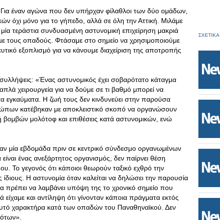
: «Για έναν αγώνα που δεν υπήρχαν φίλαθλοι των δύο ομάδων,
ών όχι μόνο για το γήπεδο, αλλά σε όλη την Αττική. Μιλάμε
ε μία τεράστια συνδυασμένη αστυνομική επιχείρηση μακριά
ΣΧΕΤΙΚΑ
με τους οπαδούς. Φτάσαμε στο σημείο να χρησιμοποιούμε
ευτικό εξοπλισμό για να κάνουμε διαχείριση της αποτροπής
 συλλήψεις: «Ένας αστυνομικός έχει σοβαρότατο κάταγμα
λαπλά χειρουργεία για να δούμε σε τι βαθμό μπορεί να
τα εγκαύματα. Η ζωή τους δεν κινδυνεύει στην παρούσα
ρώπων κατέβηκαν με αποκλειστικό σκοπό να οργανώσουν
χή βομβών μολότοφ και επιθέσεις κατά αστυνομικών, ενώ
ιναν μία εβδομάδα πριν σε κεντρικό σύνδεσμο οργανωμένων
είναι ένας ανεξάρτητος οργανισμός, δεν παίρνει θέση
υ. Το γεγονός ότι κάποιοι θεωρούν ταξικό εχθρό την
ς ίδιους. Η αστυνομία όταν καλείται να δηλώσει την παρουσία
θα πρέπει να λαμβάνει υπόψη της το χρονικό σημείο που
λά είχαμε και αντίληψη ότι γίνονταν κάποια πράγματα εκτός
 αυτό χαρακτήρα κατά των οπαδών του Παναθηναϊκού. Δεν
νότων».