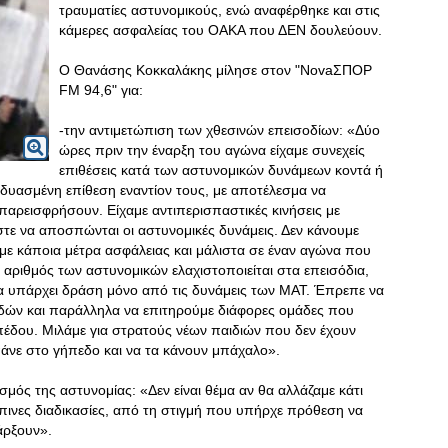
τραυματίες αστυνομικούς, ενώ αναφέρθηκε και στις
κάμερες ασφαλείας του ΟΑΚΑ που ΔΕΝ δουλεύουν.
Ο Θανάσης Κοκκαλάκης μίλησε στον "NovaΣΠΟΡ
FM 94,6" για:
-την αντιμετώπιση των χθεσινών επεισοδίων: «Δύο
ώρες πριν την έναρξη του αγώνα είχαμε συνεχείς
επιθέσεις κατά των αστυνομικών δυνάμεων κοντά ή
δυασμένη επίθεση εναντίον τους, με αποτέλεσμα να
 παρεισφρήσουν. Είχαμε αντιπερισπαστικές κινήσεις με
στε να αποσπώνται οι αστυνομικές δυνάμεις. Δεν κάνουμε
υμε κάποια μέτρα ασφάλειας και μάλιστα σε έναν αγώνα που
Ο αριθμός των αστυνομικών ελαχιστοποιείται στα επεισόδια,
να υπάρχει δράση μόνο από τις δυνάμεις των ΜΑΤ. Έπρεπε να
δών και παράλληλα να επιτηρούμε διάφορες ομάδες που
ηπέδου. Μιλάμε για στρατούς νέων παιδιών που δεν έχουν
άνε στο γήπεδο και να τα κάνουν μπάχαλο».
σμός της αστυνομίας: «Δεν είναι θέμα αν θα αλλάζαμε κάτι
ινες διαδικασίες, από τη στιγμή που υπήρχε πρόθεση να
άρξουν».