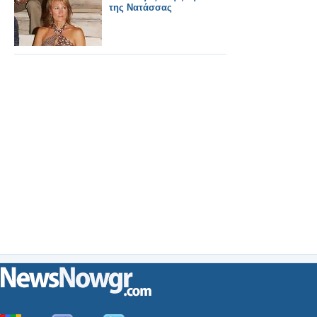
της Νατάσσας