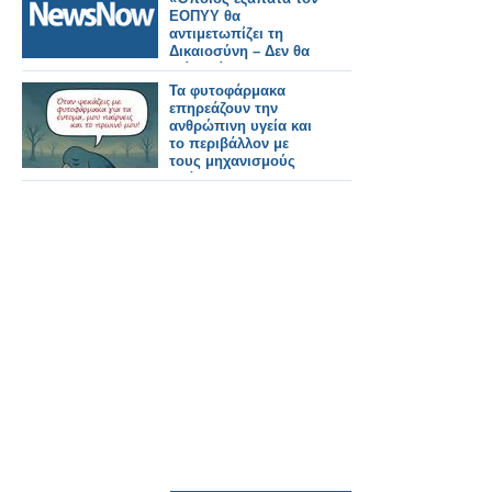
ΕΟΠΥΥ θα
αντιμετωπίζει τη
Δικαιοσύνη – Δεν θα
μείνει τίποτα στο
σκοτάδι»
Τα φυτοφάρμακα
επηρεάζουν την
ανθρώπινη υγεία και
το περιβάλλον με
τους μηχανισμούς
δράσης τους και
αποτελούν κίνδυνο
για τους επικονιαστές