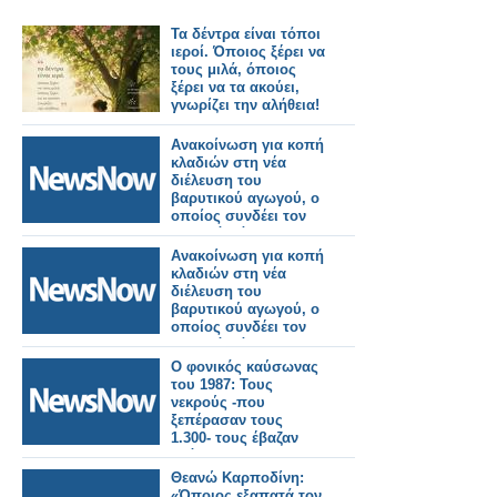
Τα δέντρα είναι τόποι
ιεροί. Όποιος ξέρει να
τους μιλά, όποιος
ξέρει να τα ακούει,
γνωρίζει την αλήθεια!
Ανακοίνωση για κοπή
κλαδιών στη νέα
διέλευση του
βαρυτικού αγωγού, ο
οποίος συνδέει τον
οικισμό Βάρνακα με
τις εγκαταστάσεις
Ανακοίνωση για κοπή
Ε.Ε.Λ. (3η
κλαδιών στη νέα
ανακοίνωση).
διέλευση του
βαρυτικού αγωγού, ο
οποίος συνδέει τον
οικισμό Βάρνακα με
τις εγκαταστάσεις
Ο φονικός καύσωνας
Ε.Ε.Λ. (2η
του 1987: Τους
ανακοίνωση).
νεκρούς -που
ξεπέρασαν τους
1.300- τους έβαζαν
ακόμα και σε
βαγόνια–ψυγεία του
Θεανώ Καρποδίνη:
ΟΣΕ!
«Όποιος εξαπατά τον