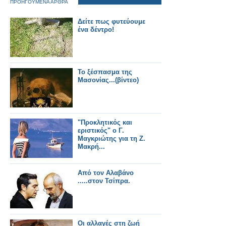
ΠΡΟΗΓΟΥΜΕΝΑ ΑΡΘΡΑ
Δείτε πως φυτεύουμε
ένα δέντρο!
Το ξέσπασμα της
Μασονίας...(βίντεο)
"Προκλητικός και
εριστικός" ο Γ.
Μαγκριώτης για τη Ζ.
Μακρή...
Από τον Αλαβάνο
.....στον Τσίπρα.
Οι αλλαγές στη ζωή