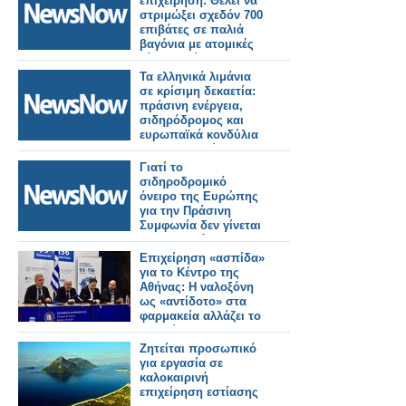
επιχείρηση: Θέλει να
στριμώξει σχεδόν 700
επιβάτες σε παλιά
βαγόνια με ατομικές
μίνι καμπίνες για να
μειώσει την τιμή!
Τα ελληνικά λιμάνια
σε κρίσιμη δεκαετία:
πράσινη ενέργεια,
σιδηρόδρομος και
ευρωπαϊκά κονδύλια
αναδιαμορφώνουν
τον ρόλο τους στη
Γιατί το
Μεσόγειο
σιδηροδρομικό
όνειρο της Ευρώπης
για την Πράσινη
Συμφωνία δεν γίνεται
πραγματικότητα
Επιχείρηση «ασπίδα»
για το Κέντρο της
Αθήνας: Η ναλοξόνη
ως «αντίδοτο» στα
φαρμακεία αλλάζει το
παιχνίδι
Ζητείται προσωπικό
για εργασία σε
καλοκαιρινή
επιχείρηση εστίασης