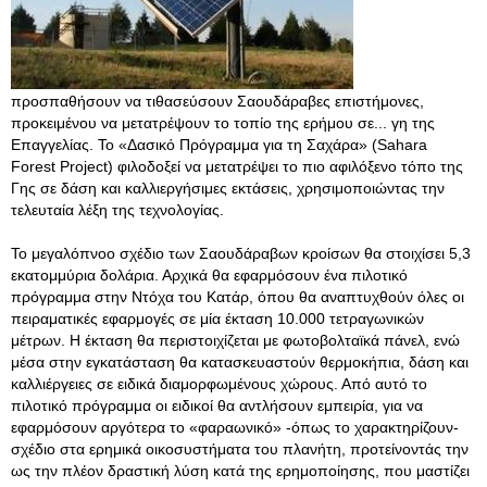
προσπαθήσουν να τιθασεύσουν Σαουδάραβες επιστήμονες,
προκειμένου να μετατρέψουν το τοπίο της ερήμου σε... γη της
Επαγγελίας. Το «Δασικό Πρόγραμμα για τη Σαχάρα» (Sahara
Forest Project) φιλοδοξεί να μετατρέψει το πιο αφιλόξενο τόπο της
Γης σε δάση και καλλιεργήσιμες εκτάσεις, χρησιμοποιώντας την
τελευταία λέξη της τεχνολογίας.
Το μεγαλόπνοο σχέδιο των Σαουδάραβων κροίσων θα στοιχίσει 5,3
εκατομμύρια δολάρια. Αρχικά θα εφαρμόσουν ένα πιλοτικό
πρόγραμμα στην Ντόχα του Κατάρ, όπου θα αναπτυχθούν όλες οι
πειραματικές εφαρμογές σε μία έκταση 10.000 τετραγωνικών
μέτρων. Η έκταση θα περιστοιχίζεται με φωτοβολταϊκά πάνελ, ενώ
μέσα στην εγκατάσταση θα κατασκευαστούν θερμοκήπια, δάση και
καλλιέργειες σε ειδικά διαμορφωμένους χώρους. Από αυτό το
πιλοτικό πρόγραμμα οι ειδικοί θα αντλήσουν εμπειρία, για να
εφαρμόσουν αργότερα το «φαραωνικό» -όπως το χαρακτηρίζουν-
σχέδιο στα ερημικά οικοσυστήματα του πλανήτη, προτείνοντάς την
ως την πλέον δραστική λύση κατά της ερημοποίησης, που μαστίζει