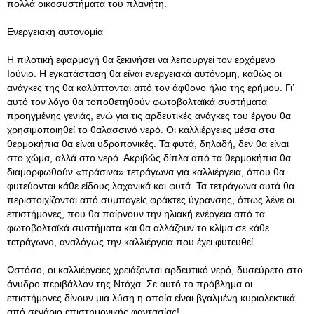
πολλά οικοσυστήματα του πλανήτη.
Ενεργειακή αυτονομία
Η πιλοτική εφαρμογή θα ξεκινήσει να λειτουργεί τον ερχόμενο
Ιούνιο. Η εγκατάσταση θα είναι ενεργειακά αυτόνομη, καθώς οι
ανάγκες της θα καλύπτονται από τον άφθονο ήλιο της ερήμου. Γι’
αυτό τον λόγο θα τοποθετηθούν φωτοβολταϊκά συστήματα
προηγμένης γενιάς, ενώ για τις αρδευτικές ανάγκες του έργου θα
χρησιμοποιηθεί το θαλασσινό νερό. Οι καλλιέργειες μέσα στα
θερμοκήπια θα είναι υδροπονικές. Τα φυτά, δηλαδή, δεν θα είναι
στο χώμα, αλλά στο νερό. Ακριβώς δίπλα από τα θερμοκήπια θα
διαμορφωθούν «πράσινα» τετράγωνα για καλλιέργεια, όπου θα
φυτεύονται κάθε είδους λαχανικά και φυτά. Τα τετράγωνα αυτά θα
περιστοιχίζονται από συμπαγείς φράκτες ύγρανσης, όπως λένε οι
επιστήμονες, που θα παίρνουν την ηλιακή ενέργεια από τα
φωτοβολταϊκά συστήματα και θα αλλάζουν το κλίμα σε κάθε
τετράγωνο, αναλόγως την καλλιέργεια που έχει φυτευθεί.
Ωστόσο, οι καλλιέργειες χρειάζονται αρδευτικό νερό, δυσεύρετο στο
άνυδρο περιβάλλον της Ντόχα. Σε αυτό το πρόβλημα οι
επιστήμονες δίνουν μια λύση η οποία είναι βγαλμένη κυριολεκτικά
από σενάριο επιστημονικής φαντασίας!