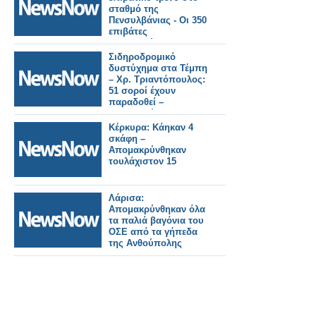
σταθμό της
Πενσυλβάνιας - Οι 350
επιβάτες
απομακρύνθηκαν.
Βίντεο.
Σιδηροδρομικό
δυστύχημα στα Τέμπη
– Χρ. Τριαντόπουλος:
51 σοροί έχουν
παραδοθεί –
Απομακρύνθηκαν 24
βαγόνια 2.000 τόνων
Κέρκυρα: Κάηκαν 4
σκάφη –
Απομακρύνθηκαν
τουλάχιστον 15
Λάρισα:
Απομακρύνθηκαν όλα
τα παλιά βαγόνια του
ΟΣΕ από τα γήπεδα
της Ανθούπολης
(φωτ.)