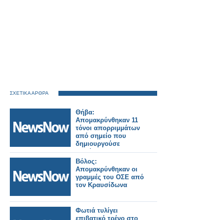
ΣΧΕΤΙΚΑ ΑΡΘΡΑ
Θήβα:
Απομακρύνθηκαν 11
τόνοι απορριμμάτων
από σημείο που
δημιουργούσε
κινδύνους για το
σιδηρόδρομο.
Βόλος:
Απομακρύνθηκαν οι
γραμμές του ΟΣΕ από
τον Κραυσίδωνα
Φωτιά τυλίγει
επιβατικό τρένο στο