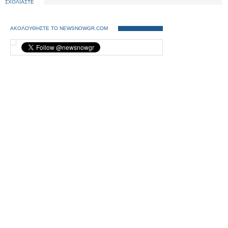
ΣΧΟΛΙΑΣΤΕ
ΑΚΟΛΟΥΘΗΣΤΕ ΤΟ NEWSNOWGR.COM