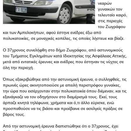
νεαρών
γυναικών τον
τελευταίο καιρό,
στις περιοχές
του Ζωγράφου
και των Αμπελοκήπων, αφού έστηνε ενέδρες έξω από
πολυκατοικίες, σε μοναχικές κοπέλες, τις οποίες λήστευε και βίαζε.
Ο 37χρονος συνελήφθη στο δήμο Ζωγράφου, από αστυνομικούς
του Τμήματος Εγκλημάτων κατά Ιδιοκτησίας της Ασφάλειας Αττικής,
μετά από εντατικές έρευνες και ενέδρες που έστηναν τις νύχτες σε
όλη την περιοχή.
Όπως εξακριβώθηκε από την αστυνομική έρευνα, ο συλληφθείς, τις
πρωινές ώρες ακινητοποιούσε με απειλή περιστρόφου γυναίκες,
την ώρα που εισέρχονταν στην πολυκατοικία όπου διέμεναν, και τις
εξανάγκαζε να τον οδηγήσουν στο διαμέρισμά τους. Εκεί, τους
άρπαζε κινητά τηλέφωνα, χρήματα και ό,τι άλλο εύρισκε, ενώ
προσπαθούσε να τις βιάσει και προέβαινε σε ασελγείς πράξεις σε
βάρος τους.
Από την αστυνομική έρευνα διαπιστώθηκε ότι ο 37χρονος, έχει