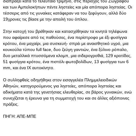
διαπράξει κατά το τελευταίο τρίμηνο, στις περιοχές του Ζωγράφου
και των Αμπελοκήπων πέντε ληστείες και μία απόπειρα ληστείας. Οι
τέσσερις από τις γυναίκες κατάφεραν να του ξεφύγουν, αλλά δύο
19χρονες τις βίασε με την απειλή του όπλου.
Στην κατοχή του βρέθηκαν και κατασχέθηκαν τα κινητά τηλέφωνα
που αφαίρεσε από τις παθούσες, ένα περίστροφο με έξι φυσίγγια
κρότου, ένα μαχαίρι, μια συσκευή- σπρέι με αναισθητικό υγρό, μια
κουκούλα τύπου full face, δυο ζεύγη γαντιών, ένα ξύλινο ρόπαλο,
δυο μεταλλικά πτυσσόμενα κλομπ, μια σιδερογροθιά, 129 κροτίδες,
51 φυσίγγια κρότου, ένα πιστόλι φωτοβολίδων, 13 φυσίγγια των 6
mm, και ένα ΙΧ αυτοκίνητο.
Ο συλληφθείς οδηγήθηκε στον εισαγγελέα Πλημμελειοδικών
Αθηνών, κατηγορούμενος για ληστείες, απόπειρα ληστείας και
αδικήματα κατά της γενετήσιας ελευθερίας, σε βάρος γυναικών, ενώ
συνεχίζεται η έρευνα για τη συμμετοχή του και σε άλλες αξιόποινες
πράξεις.
ΠΗΓΗ: ΑΠΕ-ΜΠΕ