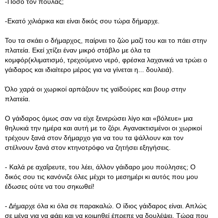
-Πόσο τον πουλάς;
-Εκατό χιλιάρικα και είναι δικός σου τώρα δήμαρχε.
Του τα σκάει ο δήμαρχος, παίρνει το ζώο μαζί του και το πάει στην
πλατεία. Εκεί χτίζει έναν μικρό στάβλο με όλα τα
κομφόρ(κλιματισμό, τρεχούμενο νερό, φρέσκα λαχανικά να τρώει ο
γάιδαρος και ιδιαίτερο μέρος για να γίνεται η... δουλειά).
Όλο χαρά οι χωρικοί αρπάζουν τις γαϊδούρες και βουρ στην
πλατεία.
Ο γάιδαρος όμως σαν να είχε ξενερώσει λίγο και «βόλευε» μια
θηλυκιά την ημέρα και αυτή με το ζόρι. Αγανακτισμένοι οι χωρικοί
τρέχουν ξανά στον δήμαρχο για να του τα ψάλλουν και τον
στέλνουν ξανά στον κτηνοτρόφο να ζητήσει εξηγήσεις.
- Καλά ρε αχαΐρευτε, του λέει, άλλον γάιδαρο μου πούλησες; Ο
δικός σου τις κανόνιζε όλες μέχρι το μεσημέρι κι αυτός που μου
έδωσες ούτε να του σηκωθεί!
- Δήμαρχε όλα κι όλα σε παρακαλώ. Ο ίδιος γάιδαρος είναι. Απλώς
σε μένα για να φάει και να κοιμηθεί έπρεπε να δουλέψει. Τώρα που