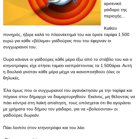
αρσενικό
γάιδαρο της
περιοχής...
Καθότι
πονηρός, ήξερε καλά το πλεονέκτημά του και όρισε ταρίφα 1.500
ευρώ για κάθε «βόλεμα» γαϊδούρας που του έφερναν οι
συγχωριανοί του.
Ουρά κάνανε οι γαϊδούρες κάθε μέρα έξω από το στάβλο του και ο
κτηνοτρόφος είχε στήσει ταμείο εισπράττοντας τα 1.500άρια. Αυτή
η δουλειά γινόταν κάθε μέρα μέχρι να ικανοποιηθούν όλες οι
θηλυκές.
Έλα όμως που οι συγχωριανοί του αγανάκτησαν με την ταρίφα και
πήγανε στον δήμαρχο να διαμαρτυρηθούν. Εκείνος, μη θέλοντας να
πάει κόντρα στη λαϊκή απαίτηση, τους υπόσχεται ότι θα αγοράσει
με χρήματα του δήμου τον γάιδαρο, για να «βολεύονται» οι
γαϊδούρες δωρεάν.
Πάει λοιπόν στον κτηνοτρόφο και του λέει: