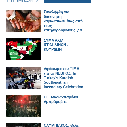
ΠΡΟΗΓΟΥΜΕΝΑ ΑΡΘΡΑ
Συνελήφθη για
διακίνηση
ναρκωτικών ένας από
τους
κατηγορούμενους για
την δολοφονία του
Μιχάλη Φιλόπουλου.
ΣΥΜΜΑΧΙΑ
ΙΣΡΑΗΛΙΝΩΝ -
ΚΟΥΡΔΩΝ
Aφιέρωμα του ΤΙΜΕ
για το ΝΕΒΡΟΖ: In
Turkey's Kurdish
Southeast, an
Incendiary Celebration
Οι "Αγανακτισμένοι"
Αμπράμοβιτς
ΟΛΥΜΠΙΑΚΟΣ: Θέλει