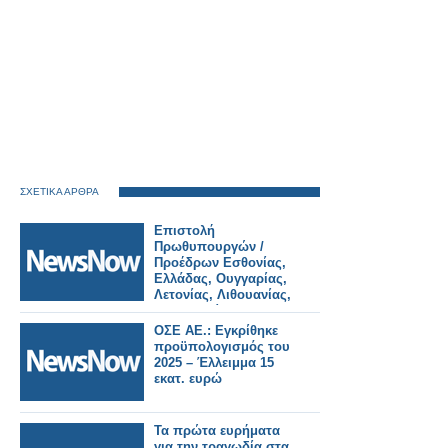
ΣΧΕΤΙΚΑ ΑΡΘΡΑ
Επιστολή
Πρωθυπουργών /
Προέδρων Εσθονίας,
Ελλάδας, Ουγγαρίας,
Λετονίας, Λιθουανίας,
Πορτογαλίας,
Ρουμανίας,
ΟΣΕ ΑΕ.: Εγκρίθηκε
Σλοβακίας, Ισπανίας
προϋπολογισμός του
και Τσεχίας προς τον
2025 – Έλλειμμα 15
Πρόεδρο της
εκατ. ευρώ
Ευρωπαϊκής
Επιτροπής σχετικά με
το ευρωπαϊκό
Τα πρώτα ευρήματα
σιδηροδρομικό
για την τραγωδία στα