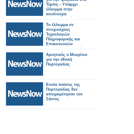
δίκτυο υψηλής
Τέμπη – Υπάρχει
ταχύτητας και τη
έλλειμμα στην
χρηματοδότησή του
κουλτούρα
ασφαλείας, λέει
πραγματογνώμονας
Το έλλειμμα σε
πτυχιούχους
Τεχνολογιών
Πληροφορικής και
Επικοινωνιών
δημιουργεί ευκαιρίες
Αρνητικός ο Μουρίνιο
για την εθνική
Πορτογαλίας
Εννέα παίκτες της
Πορτογαλίας δεν
αποχαιρέτησαν τον
Σάντος