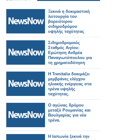
Ξεκινά η δοκιμαστική
λειτουργία του
βορειότερου
σιδηροδρόμου
υψηλής ταχύτητας
της Κίνας.
Σιδηροδρομικός
Σταθμός Αιγίου:
Ερώτηση Ανδρέα
Παναγιωτόπουλου για
τη χρηματοδότηση
των
απαλλοτριώσεων.
Η Trenitalia δοκιμάζει
μεμβράνες ελέγχου
ηλιακής ενέργειας στα
τρένα υψηλής
ταχύτητας.
Ο αγώνας δρόμου
μεταξύ Ρουμανίας και
Βουλγαρίας για νέα
τρένα.
Η Ιαπωνία ξεκινά την