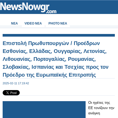
ΝΕΑ
VIDEO NEA
PHOTO NEA
Επιστολή Πρωθυπουργών / Προέδρων
Εσθονίας, Ελλάδας, Ουγγαρίας, Λετονίας,
Λιθουανίας, Πορτογαλίας, Ρουμανίας,
Σλοβακίας, Ισπανίας και Τσεχίας προς τον
Πρόεδρο της Ευρωπαϊκής Επιτροπής
σχετικά με το ευρωπαϊκό σιδηροδρομικό
2025-02-11 17:19:42
δίκτυο υψηλής ταχύτητας και τη
χρηματοδότησή του
Οι ηγέτες της
ΕΕ τονίζουν την
ανάγκη