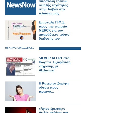
αποστολή τρένων
υψηλής ταχύτητας
στην Ταϊβάν στο
πλαίσιο μιας
σημαντικής
σιδηροδρομικής
Επιστολή Π.Φ.Σ.
παραγγελίας.
προς την εταιρεία
MERCK για τον
απαράδεκτο τρόπο
διάθεσης του
φαρμακευτικού
σκευάσματος Ovitrelle
ΠΡΟΗΓΟΥΜΕΝΑ ΑΡΘΡΑ
στα ιδιωτικά
φαρμακεία
SILVER ALERT στο
Πωγώνι. Εξαφάνιση
78χρονης με
Alzheimer
Η Κατερίνα Ζαρίφη
οδεύει προς
πρωινό...
«Άγιος έρωτας»:
Δειλές σκέψεις για