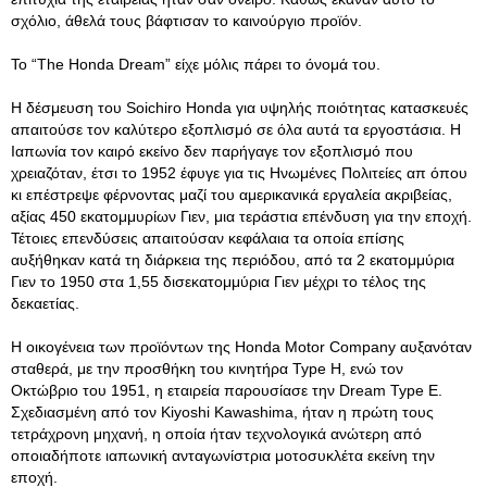
σχόλιο, άθελά τους βάφτισαν το καινούργιο προϊόν.
Το “The Honda Dream” είχε μόλις πάρει το όνομά του.
Η δέσμευση του Soichiro Honda για υψηλής ποιότητας κατασκευές
απαιτούσε τον καλύτερο εξοπλισμό σε όλα αυτά τα εργοστάσια. Η
Ιαπωνία τον καιρό εκείνο δεν παρήγαγε τον εξοπλισμό που
χρειαζόταν, έτσι το 1952 έφυγε για τις Ηνωμένες Πολιτείες απ όπου
κι επέστρεψε φέρνοντας μαζί του αμερικανικά εργαλεία ακριβείας,
αξίας 450 εκατομμυρίων Γιεν, μια τεράστια επένδυση για την εποχή.
Τέτοιες επενδύσεις απαιτούσαν κεφάλαια τα οποία επίσης
αυξήθηκαν κατά τη διάρκεια της περιόδου, από τα 2 εκατομμύρια
Γιεν το 1950 στα 1,55 δισεκατομμύρια Γιεν μέχρι το τέλος της
δεκαετίας.
Η οικογένεια των προϊόντων της Honda Motor Company αυξανόταν
σταθερά, με την προσθήκη του κινητήρα Type H, ενώ τον
Οκτώβριο του 1951, η εταιρεία παρουσίασε την Dream Type E.
Σχεδιασμένη από τον Kiyoshi Kawashima, ήταν η πρώτη τους
τετράχρονη μηχανή, η οποία ήταν τεχνολογικά ανώτερη από
οποιαδήποτε ιαπωνική ανταγωνίστρια μοτοσυκλέτα εκείνη την
εποχή.