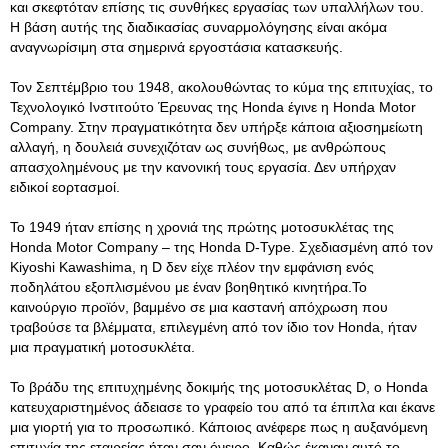
και σκεφτόταν επίσης τις συνθήκες εργασίας των υπαλλήλων του.
Η βάση αυτής της διαδικασίας συναρμολόγησης είναι ακόμα
αναγνωρίσιμη στα σημερινά εργοστάσια κατασκευής.
Τον Σεπτέμβριο του 1948, ακολουθώντας το κύμα της επιτυχίας, το
Τεχνολογικό Ινστιτούτο Έρευνας της Honda έγινε η Honda Motor
Company. Στην πραγματικότητα δεν υπήρξε κάποια αξιοσημείωτη
αλλαγή, η δουλειά συνεχιζόταν ως συνήθως, με ανθρώπους
απασχολημένους με την κανονική τους εργασία. Δεν υπήρχαν
ειδικοί εορτασμοί.
Το 1949 ήταν επίσης η χρονιά της πρώτης μοτοσυκλέτας της
Honda Motor Company – της Honda D-Type. Σχεδιασμένη από τον
Kiyoshi Kawashima, η D δεν είχε πλέον την εμφάνιση ενός
ποδηλάτου εξοπλισμένου με έναν βοηθητικό κινητήρα.Το
καινούργιο προϊόν, βαμμένο σε μια καστανή απόχρωση που
τραβούσε τα βλέμματα, επιλεγμένη από τον ίδιο τον Honda, ήταν
μια πραγματική μοτοσυκλέτα.
Το βράδυ της επιτυχημένης δοκιμής της μοτοσυκλέτας D, ο Honda
κατευχαριστημένος άδειασε το γραφείο του από τα έπιπλα και έκανε
μια γιορτή για το προσωπικό. Κάποιος ανέφερε πως η αυξανόμενη
επιτυχία της εταιρείας ήταν σαν όνειρο. Καθώς έκαναν αυτό το