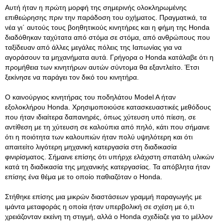
Αυτή ήταν η πρώτη μορφή της σημερινής ολοκληρωμένης
επιθεώρησης πριν την παράδοση του οχήματος. Πραγματικά, τα
νέα γι΄ αυτούς τους βοηθητικούς κινητήρες και η φήμη της Honda
διαδόθηκαν ταχύτατα από στόμα σε στόμα, από ανθρώπους που
ταξίδευαν από άλλες μεγάλες πόλεις της Ιαπωνίας για να
αγοράσουν τα μηχανήματα αυτά. Γρήγορα ο Honda κατάλαβε ότι η
προμήθεια των κινητήρων αυτών σύντομα θα εξαντλείτο. Έτσι
ξεκίνησε να παράγει τον δικό του κινητήρα.
Ο καινούργιος κινητήρας του ποδηλάτου Model A ήταν
εξολοκλήρου Honda. Χρησιμοποιούσε κατασκευαστικές μεθόδους
που ήταν ιδιαίτερα δαπανηρές, όπως χύτευση υπό πίεση, σε
αντίθεση με τη χύτευση σε καλούπια από πηλό, κάτι που σήμαινε
ότι η ποιότητα των καλουπιών ήταν πολύ υψηλότερη και ότι
απαιτείτο λιγότερη μηχανική κατεργασία στη διαδικασία
φινιρίσματος. Σήμαινε επίσης ότι υπήρχε ελάχιστη σπατάλη υλικών
κατά τη διαδικασία της μηχανικής κατεργασίας. Τα απόβλητα ήταν
επίσης ένα θέμα με το οποίο παθιαζόταν ο Honda.
Στήθηκε επίσης μια μικρών διαστάσεων γραμμή παραγωγής με
ιμάντα μεταφοράς η οποία ήταν υπερβολική σε σχέση με ό,τι
χρειάζονταν εκείνη τη στιγμή, αλλά ο Honda σχεδίαζε για το μέλλον