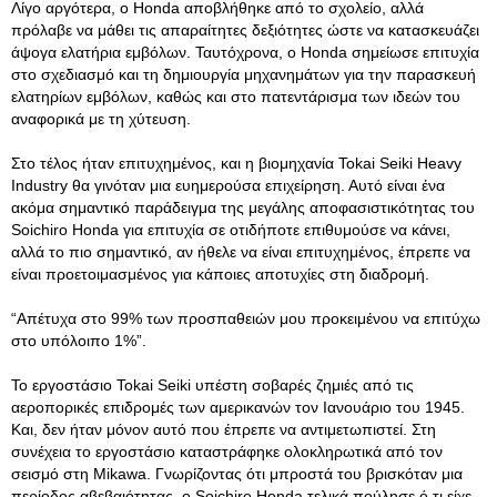
Λίγο αργότερα, ο Honda αποβλήθηκε από το σχολείο, αλλά
πρόλαβε να μάθει τις απαραίτητες δεξιότητες ώστε να κατασκευάζει
άψογα ελατήρια εμβόλων. Ταυτόχρονα, ο Honda σημείωσε επιτυχία
στο σχεδιασμό και τη δημιουργία μηχανημάτων για την παρασκευή
ελατηρίων εμβόλων, καθώς και στο πατεντάρισμα των ιδεών του
αναφορικά με τη χύτευση.
Στο τέλος ήταν επιτυχημένος, και η βιομηχανία Tokai Seiki Heavy
Industry θα γινόταν μια ευημερούσα επιχείρηση. Αυτό είναι ένα
ακόμα σημαντικό παράδειγμα της μεγάλης αποφασιστικότητας του
Soichiro Honda για επιτυχία σε οτιδήποτε επιθυμούσε να κάνει,
αλλά το πιο σημαντικό, αν ήθελε να είναι επιτυχημένος, έπρεπε να
είναι προετοιμασμένος για κάποιες αποτυχίες στη διαδρομή.
“Απέτυχα στο 99% των προσπαθειών μου προκειμένου να επιτύχω
στο υπόλοιπο 1%”.
Το εργοστάσιο Tokai Seiki υπέστη σοβαρές ζημιές από τις
αεροπορικές επιδρομές των αμερικανών τον Ιανουάριο του 1945.
Και, δεν ήταν μόνον αυτό που έπρεπε να αντιμετωπιστεί. Στη
συνέχεια το εργοστάσιο καταστράφηκε ολοκληρωτικά από τον
σεισμό στη Mikawa. Γνωρίζοντας ότι μπροστά του βρισκόταν μια
περίοδος αβεβαιότητας, ο Soichiro Honda τελικά πούλησε ό,τι είχε