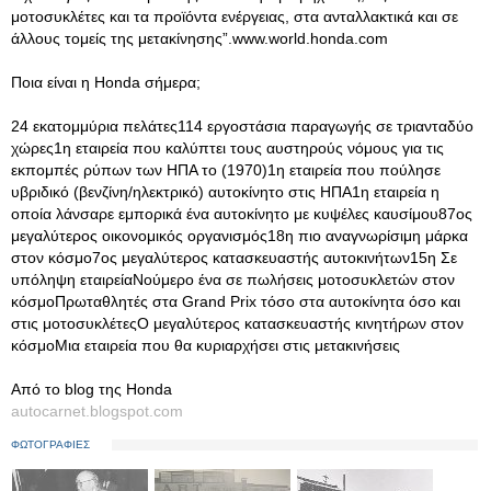
μοτοσυκλέτες και τα προϊόντα ενέργειας, στα ανταλλακτικά και σε
άλλους τομείς της μετακίνησης”.www.world.honda.com
Ποια είναι η Honda σήμερα;
24 εκατομμύρια πελάτες114 εργοστάσια παραγωγής σε τριανταδύο
χώρες1η εταιρεία που καλύπτει τους αυστηρούς νόμους για τις
εκπομπές ρύπων των ΗΠΑ το (1970)1η εταιρεία που πούλησε
υβριδικό (βενζίνη/ηλεκτρικό) αυτοκίνητο στις ΗΠΑ1η εταιρεία η
οποία λάνσαρε εμπορικά ένα αυτοκίνητο με κυψέλες καυσίμου87ος
μεγαλύτερος οικονομικός οργανισμός18η πιο αναγνωρίσιμη μάρκα
στον κόσμο7ος μεγαλύτερος κατασκευαστής αυτοκινήτων15η Σε
υπόληψη εταιρείαΝούμερο ένα σε πωλήσεις μοτοσυκλετών στον
κόσμοΠρωταθλητές στα Grand Prix τόσο στα αυτοκίνητα όσο και
στις μοτοσυκλέτεςΟ μεγαλύτερος κατασκευαστής κινητήρων στον
κόσμοΜια εταιρεία που θα κυριαρχήσει στις μετακινήσεις
Από το blog της Honda
autocarnet.blogspot.com
ΦΩΤΟΓΡΑΦΙΕΣ