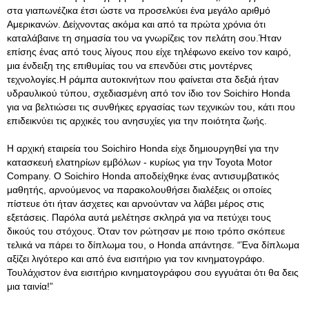
στα γιαπωνέζικα έτσι ώστε να προσελκύει ένα μεγάλο αριθμό
Αμερικανών. Δείχνοντας ακόμα και από τα πρώτα χρόνια ότι
καταλάβαινε τη σημασία του να γνωρίζεις τον πελάτη σου.Ήταν
επίσης ένας από τους λίγους που είχε τηλέφωνο εκείνο τον καιρό,
μια ένδειξη της επιθυμίας του να επενδύει στις μοντέρνες
τεχνολογίες.Η ράμπα αυτοκινήτων που φαίνεται στα δεξιά ήταν
υδραυλικού τύπου, σχεδιασμένη από τον ίδιο τον Soichiro Honda
για να βελτιώσει τις συνθήκες εργασίας των τεχνικών του, κάτι που
επιδεικνύει τις αρχικές του ανησυχίες για την ποιότητα ζωής.
Η αρχική εταιρεία του Soichiro Honda είχε δημιουργηθεί για την
κατασκευή ελατηρίων εμβόλων - κυρίως για την Toyota Motor
Company. Ο Soichiro Honda αποδείχθηκε ένας αντισυμβατικός
μαθητής, αρνούμενος να παρακολουθήσει διαλέξεις οι οποίες
πίστευε ότι ήταν άσχετες και αρνούνταν να λάβει μέρος στις
εξετάσεις. Παρόλα αυτά μελέτησε σκληρά για να πετύχει τους
δικούς του στόχους. Όταν τον ρώτησαν με ποιο τρόπο σκόπευε
τελικά να πάρει το δίπλωμα του, ο Honda απάντησε. “Ένα δίπλωμα
αξίζει λιγότερο και από ένα εισιτήριο για τον κινηματογράφο.
Τουλάχιστον ένα εισιτήριο κινηματογράφου σου εγγυάται ότι θα δεις
μια ταινία!”