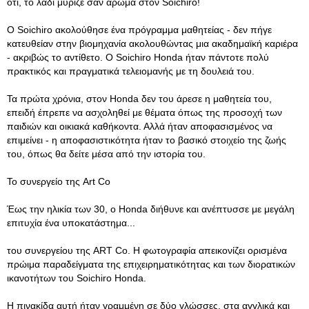
ότι, το λάδι μύριζε σαν άρωμα στον Soichiro!
Ο Soichiro ακολούθησε ένα πρόγραμμα μαθητείας - δεν πήγε
κατευθείαν στην βιομηχανία ακολουθώντας μια ακαδημαϊκή καριέρα
- ακριβώς το αντίθετο. Ο Soichiro Honda ήταν πάντοτε πολύ
πρακτικός και πραγματικά τελειομανής με τη δουλειά του.
Τα πρώτα χρόνια, στον Honda δεν του άρεσε η μαθητεία του,
επειδή έπρεπε να ασχοληθεί με θέματα όπως της προσοχή των
παιδιών και οικιακά καθήκοντα. Αλλά ήταν αποφασισμένος να
επιμείνει - η αποφασιστικότητα ήταν το βασικό στοιχείο της ζωής
του, όπως θα δείτε μέσα από την ιστορία του.
Το συνεργείο της Art Co
Έως την ηλικία των 30, ο Honda διήθυνε και ανέπτυσσε με μεγάλη
επιτυχία ένα υποκατάστημα...
του συνεργείου της ART Co. Η φωτογραφία απεικονίζει ορισμένα
πρώιμα παραδείγματα της επιχειρηματικότητας και των διορατικών
ικανοτήτων του Soichiro Honda.
Η πινακίδα αυτή ήταν γραμμένη σε δύο γλώσσες, στα αγγλικά και