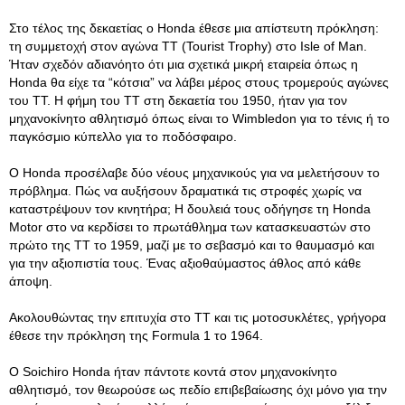
Στο τέλος της δεκαετίας ο Honda έθεσε μια απίστευτη πρόκληση:
τη συμμετοχή στον αγώνα ΤΤ (Tourist Trophy) στο Isle of Man.
Ήταν σχεδόν αδιανόητο ότι μια σχετικά μικρή εταιρεία όπως η
Honda θα είχε τα “κότσια” να λάβει μέρος στους τρομερούς αγώνες
του TT. Η φήμη του TT στη δεκαετία του 1950, ήταν για τον
μηχανοκίνητο αθλητισμό όπως είναι το Wimbledon για το τένις ή το
παγκόσμιο κύπελλο για το ποδόσφαιρο.
Ο Honda προσέλαβε δύο νέους μηχανικούς για να μελετήσουν το
πρόβλημα. Πώς να αυξήσουν δραματικά τις στροφές χωρίς να
καταστρέψουν τον κινητήρα; Η δουλειά τους οδήγησε τη Honda
Motor στο να κερδίσει το πρωτάθλημα των κατασκευαστών στο
πρώτο της TT το 1959, μαζί με το σεβασμό και το θαυμασμό και
για την αξιοπιστία τους. Ένας αξιοθαύμαστος άθλος από κάθε
άποψη.
Ακολουθώντας την επιτυχία στο TT και τις μοτοσυκλέτες, γρήγορα
έθεσε την πρόκληση της Formula 1 το 1964.
Ο Soichiro Honda ήταν πάντοτε κοντά στον μηχανοκίνητο
αθλητισμό, τον θεωρούσε ως πεδίο επιβεβαίωσης όχι μόνο για την