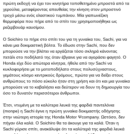
πρώτη εκδοχή να έχει τον κινητήρα τοποθετημένο μπροστά από τα
χερούλια, μεταφέροντας απευθείας την κίνηση στον μπροστινό
τροχό μέσω ενός ελαστικού τυμπάνου. Μία γιαπωνέζικη
θερμοφόρα που πήρε από το σπίτι του χρησιμοποιήθηκε ως
ρεζερβουάρ καυσίμου.
Ο Soichiro το πήρε στο σπίτι του για τη γυναίκα του, Sachi, για να
κάνει μια δοκιμαστική βόλτα. Το έδωσε στην Sachi, που δεν
μπορούσε να την βλέπει να εργάζεται τόσο σκληρά κάνοντας
πετάλι στο ποδήλατό της όταν έβγαινε για να αγοράσει φαγητό. Ο
Honda είχε δύο απώτερα κίνητρα, ήθελε από την Sachi να
κυκλοφορήσει με το μοτοποδήλατο στους πολυσύχναστους,
γεμάτους κόσμο κεντρικούς δρόμους, πρώτα για να δείξει στους
ανθρώπους το πόσο εύκολο ήταν στη χρήση και ότι και μια γυναίκα
μπορούσε να το καβαλήσει και δεύτερον να δουν τη δημιουργία του
όσο το δυνατόν περισσότεροι άνθρωποι.
Έτσι, ντυμένη με τα καλύτερα λευκά της φαρδιά παντελόνια
(monpe) η Sachi έγινε η πρώτη γυναίκα δοκιμαστής οδήγησης
στην νεώτερη ιστορία της Honda Μotor Ψcompany. Ωστόσο, δεν
πήγαν όλα καλά. Ο Soichiro θα τα άκουγε για τα καλά. Όταν η
Sachi γύρισε σπίτι, ανακάλυψε ότι τα καλύτερά της φαρδιά λευκά