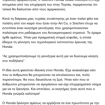
απομείνει από την επιχείρησή του στην Toyota, περιμένοντας ότι
τελικά θα διαλυόταν από τους αμερικανούς.
Κατά τη διάρκεια μιας τυχαίας συνάντησης με έναν παλιό φίλο και
πελάτη από τον καιρό που ήταν στην Art Co, ο Soichiro έτυχε να
εντοπίσει έναν κινητήρα γεννήτριας που χρησιμοποιούσαν
παλιότερα στο ραδιόφωνο του Αυτοκρατορικού στρατού. Το όραμα
ήρθε αμέσως. Ήταν μια πραγματική στιγμή ευφυΐας, η οποία
έδειχνε τη γέννηση του τεχνολογικού ινστιτούτου έρευνας της
Honda:
“Ας χρησιμοποιήσουμε τη γεννήτρια αυτή για να δώσουμε κίνηση
στο ποδήλατο”.
Η ιδέα αυτή φαινόταν ιδανική στον Honda. Είχε ανακαλύψει κάτι
που οι άνθρωποι θα μπορούσαν να απολαύσουν και, πολύ
περισσότερο, θα τους διευκόλυνε τη ζωή. Ήταν κάτι που οι
άνθρωποι μπορούσαν να αγοράσουν και είχε επιχειρηματικό νόημα
για να το ξεκινήσει. Και επιπλέον, οι κινητήρες ήταν αυτό που ο
Honda γνώριζε καλύτερα!
Ο Honda ξεκίνησε αμέσως να εργάζεται σε ένα πρωτότυπο με την