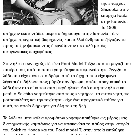
της επαρχίας
Shizuoka στην
επαρχία Iwata
στην Ιαπωνία.
Το 1906,
υπήρχαν εκατοντάδες μικροί σιδηρουργοί στην Ιαπωνία - δεν
υπήρχε πραγματική βιομηχανία, και πολλοί άνθρωποι έβγαζαν τα
προς το ζην ψαρεύοντας ή εργάζονταν σε πολύ μικρές
οικογενειακές επιχειρήσεις.
Στην ηλικία των οχτώ, είδε ένα Ford Model T έξω από το μαγαζί του
πατέρα του, από το οποίο γοητεύτηκε και εμπνεύστηκε. Άγγιξε το
λάδι που είχε πέσει στο δρόμο από το όχημα που είχε φύγει –
λέγεται ότι δήλωσε πως μύριζε σαν άρωμα, οπότε πραγματικά το
λάδι ήταν στο αίμα του από μικρή ηλικία. Από αυτή την ηλικία και
μετά, ο Soichiro γοητεύτηκε από τους κινητήρες, τα αυτοκίνητα, τις
μοτοσυκλέτες και την ταχύτητα - είχε ένα πραγματικό πάθος για
αυτά, το οποίο διήρκησε για όλη του τη ζωή.
Το λάδι σε μπουκάλια αρωμάτων χρησιμοποιήθηκε ως μέρος μιας
διαφημιστικής καμπάνιας για να απεικονίσει το πάθος στην ιστορία
του Soichiro Honda και του Ford model T, στην οποία ειπώθηκε