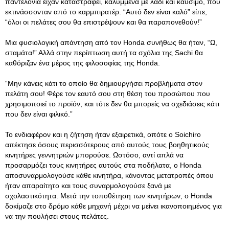
παντελόνια είχαν καταστραφεί, καλυμμένα με λάδι και καύσιμο, που
εκτινάσσονταν από το καρμπιρατέρ. “Αυτό δεν είναι καλό” είπε,
“όλοι οι πελάτες σου θα επιστρέψουν και θα παραπονεθούν!”
Μια φυσιολογική απάντηση από τον Honda συνήθως θα ήταν, “Ω,
σταμάτα!” Αλλά στην περίπτωση αυτή τα σχόλια της Sachi θα
καθόριζαν ένα μέρος της φιλοσοφίας της Honda.
“Μην κάνεις κάτι το οποίο θα δημιουργήσει προβλήματα στον
πελάτη σου! Φέρε τον εαυτό σου στη θέση του προσώπου που
χρησιμοποιεί το προϊόν, και τότε δεν θα μπορείς να σχεδιάσεις κάτι
που δεν είναι φιλικό.”
Το ενδιαφέρον και η ζήτηση ήταν εξαιρετικά, οπότε ο Soichiro
απέκτησε όσους περισσότερους από αυτούς τους βοηθητικούς
κινητήρες γεννητριών μπορούσε. Ωστόσο, αντί απλά να
προσαρμόζει τους κινητήρες αυτούς στα ποδήλατα, ο Honda
αποσυναρμολογούσε κάθε κινητήρα, κάνοντας μετατροπές όπου
ήταν απαραίτητο και τους συναρμολογούσε ξανά με
σχολαστικότητα. Μετά την τοποθέτηση των κινητήρων, ο Honda
δοκίμαζε στο δρόμο κάθε μηχανή μέχρι να μείνει ικανοποιημένος για
να την πουλήσει στους πελάτες.