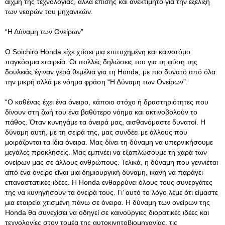
αιχμή της τεχνολογίας, αλλά επίσης και ανεκτίμητο για την εξέλιξη
των νεαρών του μηχανικών.
“Η Δύναμη των Ονείρων”
Ο Soichiro Honda είχε χτίσει μια επιτυχημένη και καινοτόμο
παγκόσμια εταιρεία. Οι πολλές δηλώσεις του για τη φύση της
δουλειάς έγιναν γερά θεμέλια για τη Honda, με πιο δυνατό από όλα
την μικρή αλλά με νόημα φράση “Η Δύναμη των Ονείρων”.
“Ο καθένας έχει ένα όνειρο, κάποιο στόχο ή δραστηριότητες που
δίνουν στη ζωή του ένα βαθύτερο νόημα και ακτινοβολούν το
πάθος. Όταν κυνηγάμε τα όνειρά μας, αισθανόμαστε δυνατοί. Η
δύναμη αυτή, με τη σειρά της, μας συνδέει με άλλους που
μοιράζονται τα ίδια όνειρα. Μας δίνει τη δύναμη να υπερνικήσουμε
μεγάλες προκλήσεις. Μας εμπνέει να εξαπλώσουμε τη χαρά των
ονείρων μας σε άλλους ανθρώπους. Τελικά, η δύναμη που γεννιέται
από ένα όνειρο είναι μια δημιουργική δύναμη, ικανή να παράγει
επαναστατικές ιδέες. Η Honda ενθαρρύνει όλους τους συνεργάτες
της να κυνηγήσουν τα όνειρά τους. Γι’ αυτό το λόγο λέμε ότι είμαστε
μια εταιρεία χτισμένη πάνω σε όνειρα. Η δύναμη των ονείρων της
Honda θα συνεχίσει να οδηγεί σε καινούργιες διορατικές ιδέες και
τεχνολογίες στον τομέα της αυτοκινητοβιομηχανίας, τις