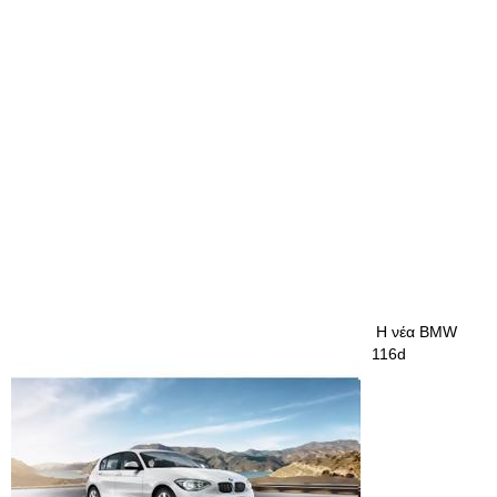
Η νέα BMW
116d