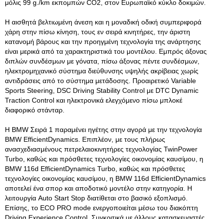
μόλις 99 g./km εκπομπών CO2, στον Ευρωπαϊκό κύκλο δοκιμών.
Η αισθητά βελτιωμένη άνεση και η μοναδική οδική συμπεριφορά
χάρη στην πίσω κίνηση, τους εν σειρά κινητήρες, την άριστη
κατανομή βάρους και την προηγμένη τεχνολογία της ανάρτησης
είναι μερικά από τα χαρακτηριστικά του μοντέλου. Εμπρός άξονας
διπλών συνδέσμων με γόνατα, πίσω άξονας πέντε συνδέσμων,
ηλεκτρομηχανικό σύστημα διεύθυνσης υψηλής ακρίβειας χωρίς
αντιδράσεις από το σύστημα μετάδοσης. Προαιρετικό Variable
Sports Steering, DSC Driving Stability Control με DTC Dynamic
Traction Control και ηλεκτρονικά ελεγχόμενο πίσω μπλοκέ
διαφορικό στάνταρ.
Η BMW Σειρά 1 παραμένει ηγέτης στην αγορά με την τεχνολογία
BMW EfficientDynamics. Επιπλέον, με τους πλήρως
ανασχεδιασμένους πετρελαιοκινητήρες τεχνολογίας TwinPower
Turbo, καθώς και πρόσθετες τεχνολογίες οικονομίας καυσίμου, η
BMW 116d EfficientDynamics Turbo, καθώς και πρόσθετες
τεχνολογίες οικονομίας καυσίμου, η BMW 116d EfficientDynamics
αποτελεί ένα σπορ και αποδοτικό μοντέλο στην κατηγορία. Η
λειτουργία Auto Start Stop διατίθεται στο βασικό εξοπλισμό.
Επίσης, το ECO PRO mode ενεργοποιείται μέσω του διακόπτη
Driving Experience Control. Συγκριτικά με άλλους κατασκευαστές