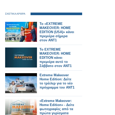
ΣΧΕΤΙΚΑ ΑΡΘΡΑ
Το «EXTREME
MAKEOVER: HOME
EDITION (USA)» κάνει
πρεμιέρα σήμερα
στον ΑΝΤ1
Το EXTREME
MAKEOVER: HOME
EDITION κάνει
πρεμιέρα αυτό το
Σάββατο στον ΑΝΤ1
Extreme Makeover
Home Edition: Δείτε
το τρέιλερ για το νέο
πρόγραμμα του ΑΝΤ1
«Extreme Makeover:
Home Edition» - Δείτε
φωτογραφίες από τα
πρώτα γυρίσματα