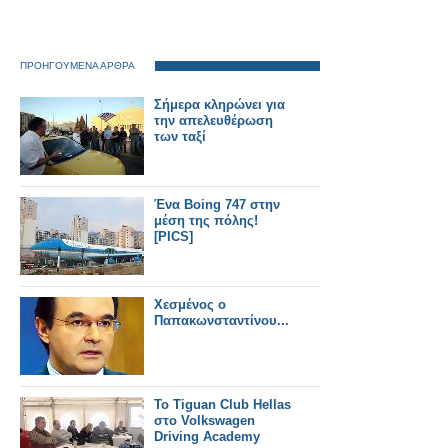
ΠΡΟΗΓΟΥΜΕΝΑ ΑΡΘΡΑ
Σήμερα κληρώνει για
την απελευθέρωση
των ταξί
Ένα Boing 747 στην
μέση της πόλης!
[PICS]
Χεσμένος ο
Παπακωνσταντίνου...
To Tiguan Club Hellas
στο Volkswagen
Driving Academy