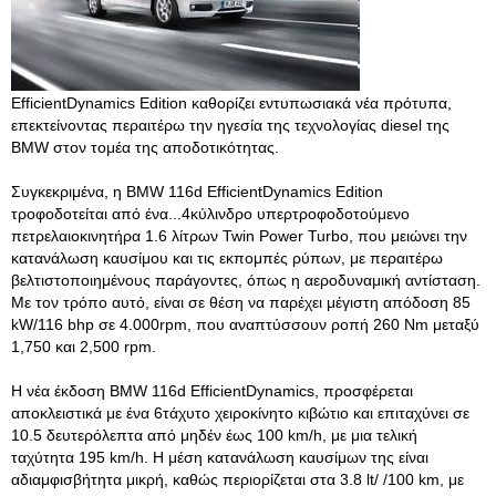
EfficientDynamics Edition καθορίζει εντυπωσιακά νέα πρότυπα,
επεκτείνοντας περαιτέρω την ηγεσία της τεχνολογίας diesel της
BMW στον τομέα της αποδοτικότητας.
Συγκεκριμένα, η BMW 116d EfficientDynamics Edition
τροφοδοτείται από ένα...4κύλινδρο υπερτροφοδοτούμενο
πετρελαιοκινητήρα 1.6 λίτρων Twin Power Turbo, που μειώνει την
κατανάλωση καυσίμου και τις εκπομπές ρύπων, με περαιτέρω
βελτιστοποιημένους παράγοντες, όπως η αεροδυναμική αντίσταση.
Με τον τρόπο αυτό, είναι σε θέση να παρέχει μέγιστη απόδοση 85
kW/116 bhp σε 4.000rpm, που αναπτύσσουν ροπή 260 Nm μεταξύ
1,750 και 2,500 rpm.
Η νέα έκδοση BMW 116d EfficientDynamics, προσφέρεται
αποκλειστικά με ένα 6τάχυτο χειροκίνητο κιβώτιο και επιταχύνει σε
10.5 δευτερόλεπτα από μηδέν έως 100 km/h, με μια τελική
ταχύτητα 195 km/h. Η μέση κατανάλωση καυσίμων της είναι
αδιαμφισβήτητα μικρή, καθώς περιορίζεται στα 3.8 lt/ /100 km, με