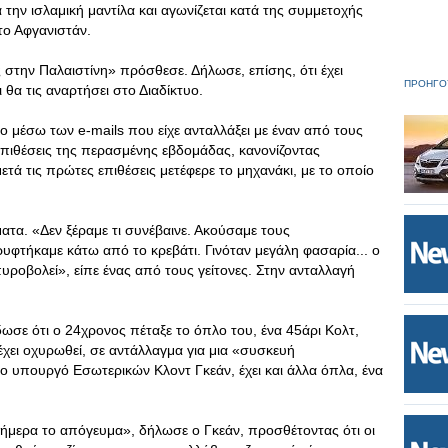
ια την ισλαμική μαντίλα και αγωνίζεται κατά της συμμετοχής
το Αφγανιστάν.
στην Παλαιστίνη» πρόσθεσε. Δήλωσε, επίσης, ότι έχει
ΠΡΟΗΓΟ
ι θα τις αναρτήσει στο Διαδίκτυο.
ο μέσω των e-mails που είχε ανταλλάξει με έναν από τους
επιθέσεις της περασμένης εβδομάδας, κανονίζοντας
ετά τις πρώτες επιθέσεις μετέφερε το μηχανάκι, με το οποίο
ματα. «Δεν ξέραμε τι συνέβαινε. Ακούσαμε τους
φτήκαμε κάτω από το κρεβάτι. Γινόταν μεγάλη φασαρία... ο
πυροβολεί», είπε ένας από τους γείτονες. Στην ανταλλαγή
ωσε ότι ο 24χρονος πέταξε το όπλο του, ένα 45άρι Κολτ,
χει οχυρωθεί, σε αντάλλαγμα για μια «συσκευή
ο υπουργό Εσωτερικών Κλοντ Γκεάν, έχει και άλλα όπλα, ένα
 σήμερα το απόγευμα», δήλωσε ο Γκεάν, προσθέτοντας ότι οι