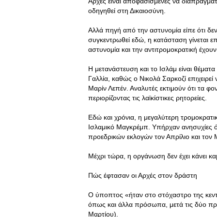
Αρχές είναι αποφασισμένες να διαπραγματ
οδηγηθεί στη Δικαιοσύνη.
Αλλά πηγή από την αστυνομία είπε ότι δε
συγκεντρωθεί εδώ, η κατάσταση γίνεται επ
αστυνομία και την αντιτρομοκρατική έχουν 
Η μετανάστευση και το Ισλάμ είναι θέματ
Γαλλία, καθώς ο Νικολά Σαρκοζί επιχειρε
Μαρίν Λεπέν. Αναλυτές εκτιμούν ότι τα φο
περιορίζοντας τις λαϊκίστικες ρητορείες.
Εδώ και χρόνια, η μεγαλύτερη τρομοκρατική
Ισλαμικό Μαγκρέμπ. Υπήρχαν ανησυχίες ότ
προεδρικών εκλογών τον Απρίλιο και τον 
Μέχρι τώρα, η οργάνωση δεν έχει κάνει κ
Πώς έφτασαν οι Αρχές στον δράστη
Ο ύποπτος «ήταν στο στόχαστρο της κεν
όπως και άλλα πρόσωπα, μετά τις δύο πρώ
Μαρτίου).