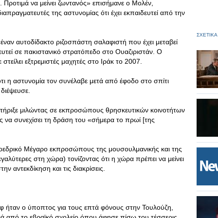
ς. Προτιμά να μείνει ζωντανός» επισήμανε ο Μολέν,
ιαπραγματευτές της αστυνομίας ότι έχει εκπαιδευτεί από την
ΣΧΕΤΙΚΑ
 έναν αυτοδίδακτο ριζοσπάστη σαλαφιστή που έχει μεταβεί
δευτεί σε πακιστανικό στρατόπεδο στο Ουαζιριστάν. Ο
 στείλει εξτρεμιστές μαχητές στο Ιράκ το 2007.
ι η αστυνομία τον συνέλαβε μετά από έφοδο στο σπίτι
διέψευσε.
τήριξε μιλώντας σε εκπροσώπους θρησκευτικών κοινοτήτων
ς να συνεχίσει τη δράση του «σήμερα το πρωί [της
Προεδρικό Μέγαρο εκπροσώπους της μουσουλμανικής και της
μεγαλύτερες στη χώρα) τονίζοντας ότι η χώρα πρέπει να μείνει
ην αντεκδίκηση και τις διακρίσεις.
οφ ήταν ο ύποπτος για τους επτά φόνους στην Τουλούζη,
ριά από το εβραϊκό σχολείο όπου άφησε πίσω του τέσσερις