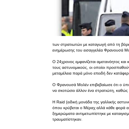
των στρατιωτών με καταγωγή από τη βόρει
ενημέρωσης του εισαγγελέα Φρανουσά Μ
Ο 24χρονος εμφανίζεται αμετανόητος και κα
τους αστυνομικούς, οι οποίοι προσπαθούν
μεταμέλεια παρά μόνο επειδή δεν κατάφερ
Ο Φρανουσά Μολέν επιβεβαίωσε ότι ο ύπο
να σκοτώσει άλλον ένα στρατιώτη, καθώς 
Η Raid (ειδική μονάδα της γαλλικής αστυν
όπου κρύβεται ο Μέραχ αλλά κάθε φορά 
ξημερώματα αντιμετωπίστηκε με καταιγισ
τραυματίστηκαν.