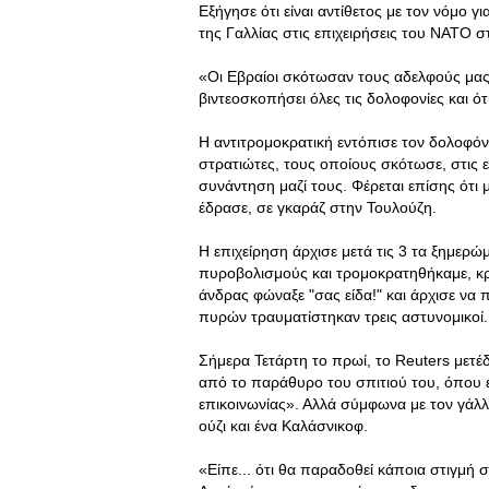
Εξήγησε ότι είναι αντίθετος με τον νόμο γ
της Γαλλίας στις επιχειρήσεις του ΝΑΤΟ σ
«Οι Εβραίοι σκότωσαν τους αδελφούς μας 
βιντεοσκοπήσει όλες τις δολοφονίες και ότ
Η αντιτρομοκρατική εντόπισε τον δολοφόν
στρατιώτες, τους οποίους σκότωσε, στις 
συνάντηση μαζί τους. Φέρεται επίσης ότι μ
έδρασε, σε γκαράζ στην Τουλούζη.
Η επιχείρηση άρχισε μετά τις 3 τα ξημερώ
πυροβολισμούς και τρομοκρατηθήκαμε, κρυ
άνδρας φώναξε "σας είδα!" και άρχισε να 
πυρών τραυματίστηκαν τρεις αστυνομικοί.
Σήμερα Τετάρτη το πρωί, το Reuters μετέδ
από το παράθυρο του σπιτιού του, όπου έ
επικοινωνίας». Αλλά σύμφωνα με τον γάλλ
ούζι και ένα Καλάσνικοφ.
«Είπε... ότι θα παραδοθεί κάποια στιγμή