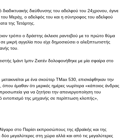
ό διαδικτυακής διεύθυνσης του αδελφού του 24χρονου, έγινε
 του Μεράχ, ο αδελφός του και η σύντροφος του αδελφού
ατα της Τετάρτης.
ποιον τρόπο ο δράστης έκλεισε ραντεβού με το πρώτο θύμα
σε μικρή αγγελία που είχε δημοσιεύσει ο αλεξιπτωτιστής
ανής του.
ιστής Ιμάντ Ιμπν Ζιατέν δολοφονήθηκε με μία σφαίρα στο
 μετακινείται με ένα σκούτερ TMax 530, επισκέφθηκαν την
 όπου έμαθαν ότι μερικές ημέρες νωρίτερα «κάποιος άνδρας
ιπροσωπεία για να ζητήσει την απενεργοποίηση του
ό εντοπισμό της μηχανής σε περίπτωση κλοπής»,
Μέγαρο στο Παρίσι εκπροσώπους της εβραϊκής και της
ι δύο μεγαλύτερες στη χώρα αλλά και από τις μεγαλύτερες