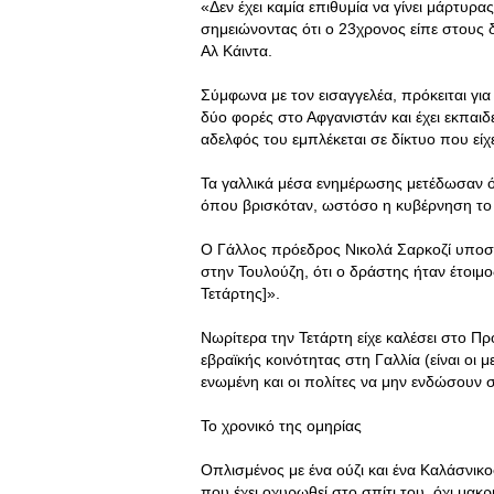
«Δεν έχει καμία επιθυμία να γίνει μάρτυρα
σημειώνοντας ότι ο 23χρονος είπε στους δ
Αλ Κάιντα.
Σύμφωνα με τον εισαγγελέα, πρόκειται για
δύο φορές στο Αφγανιστάν και έχει εκπαι
αδελφός του εμπλέκεται σε δίκτυο που είχε
Τα γαλλικά μέσα ενημέρωσης μετέδωσαν ότ
όπου βρισκόταν, ωστόσο η κυβέρνηση το 
Ο Γάλλος πρόεδρος Νικολά Σαρκοζί υποσ
στην Τουλούζη, ότι ο δράστης ήταν έτοιμο
Τετάρτης]».
Νωρίτερα την Τετάρτη είχε καλέσει στο 
εβραϊκής κοινότητας στη Γαλλία (είναι οι 
ενωμένη και οι πολίτες να μην ενδώσουν στ
Το χρονικό της ομηρίας
Οπλισμένος με ένα ούζι και ένα Καλάσνικ
που έχει οχυρωθεί στο σπίτι του, όχι μακ