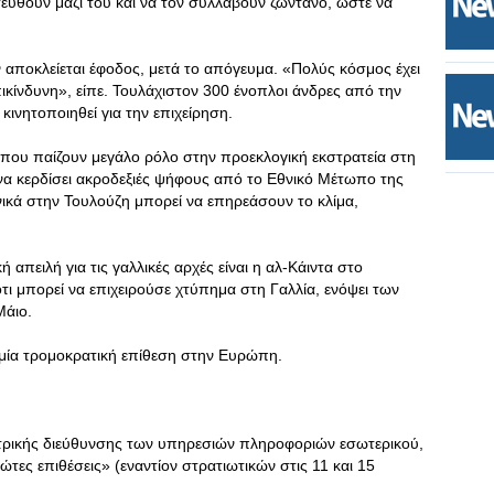
ευθούν μαζί του και να τον συλλάβουν ζωντανό, ώστε να
ν αποκλείεται έφοδος, μετά το απόγευμα. «Πολύς κόσμος έχει
ικίνδυνη», είπε. Τουλάχιστον 300 ένοπλοι άνδρες από την
κινητοποιηθεί για την επιχείρηση.
α που παίζουν μεγάλο ρόλο στην προεκλογική εκστρατεία στη
ί να κερδίσει ακροδεξιές ψήφους από το Εθνικό Μέτωπο της
νικά στην Τουλούζη μπορεί να επηρεάσουν το κλίμα,
 απειλή για τις γαλλικές αρχές είναι η αλ-Κάιντα στο
ι μπορεί να επιχειρούσε χτύπημα στη Γαλλία, ενόψει των
Μάιο.
αμία τρομοκρατική επίθεση στην Ευρώπη.
τρικής διεύθυνσης των υπηρεσιών πληροφοριών εσωτερικού,
τες επιθέσεις» (εναντίον στρατιωτικών στις 11 και 15