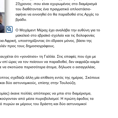
23χρονος -που είναι οχυρωμένος στο διαμέρισμά
του διαθέτοντας ένα πραγματικό οπλοστάσιο-
αφήνει να εννοηθεί ότι θα παραδοθεί στις Αρχές το
βράδυ.
Ο Μοχάμεντ Μέραχ έχει αναλάβει την ευθύνη για το
μακελειό στο εβραϊκό σχολείο και τις δολοφονίες
α Αφρική, υποστηρίζοντας ότι έδρασε μόνος, βάσει της
ολέν προς τους δημοσιογράφους.
υχιέται ότι «γονάτισε» τη Γαλλία. Στις επαφές που έχει με
 επί ώρες να τον πείσουν να παραδοθεί, δεν εκφράζει καμία
ε να σκοτώσει περισσότερα άτομα, δήλωσε ο εισαγγελέας.
πτος σχεδίαζε άλλη μία επίθεση εντός της ημέρας. Σκόπευε
και δύο αστυνομικούς, επίσης στην Τουλούζη.
ομίας) έκανε πολλές απόπειρες να μπει στο διαμέρισμα,
ακούγονταν από μέσα πυροβολισμοί. Η πρώτη έφοδος τα
μό πυρών εκ μέρους του δράστη και δύο αστυνομικοί