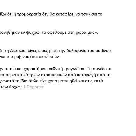
είξω ότι η τρομοκρατία δεν θα καταφέρει να τσακίσει το
φονήθηκαν εν ψυχρώ, το οφείλουμε στη χώρα μας»,
ζη τη Δευτέρα, λίγες ώρες μετά την δολοφονία του ραβίνου
 γιοι του ραβίνου) και οκτώ ετών.
ην οποία και χαρακτήρισε «εθνική τραγωδία». Τη συνέδεσε
ικά περιστατικά τριών στρατιωτικών από καταγωγή από τη
γνωστό το ίδιο όπλο είχε χρησιμοποιηθεί και στις επτά
α των Αρχών.
I-Reporter