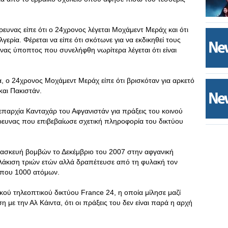
ρευνας είπε ότι ο 24χρονος λέγεται Μοχάμεντ Μεράχ και ότι
λγερία. Φέρεται να είπε ότι σκότωνε για να εκδικηθεί τους
νας ύποπτος που συνελήφθη νωρίτερα λέγεται ότι είναι
α, ο 24χρονος Μοχάμεντ Μεράχ είπε ότι βρισκόταν για αρκετό
και Πακιστάν.
επαρχία Κανταχάρ του Αφγανιστάν για πράξεις του κοινού
ρευνας που επιβεβαίωσε σχετική πληροφορία του δικτύου
τασκευή βομβών το Δεκέμβριο του 2007 στην αφγανική
λάκιση τριών ετών αλλά δραπέτευσε από τη φυλακή τον
ίπου 1000 ατόμων.
κού τηλεοπτικού δικτύου France 24, η οποία μίλησε μαζί
η με την Αλ Κάιντα, ότι οι πράξεις του δεν είναι παρά η αρχή