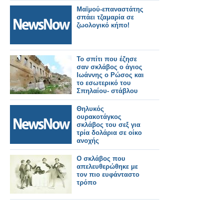
Μαϊμού-επαναστάτης
σπάει τζαμαρία σε
ζωολογικό κήπο!
Το σπίτι που έζησε
σαν σκλάβος ο άγιος
Ιωάννης ο Ρώσος και
το εσωτερικό του
Σπηλαίου- στάβλου
Θηλυκός
ουρακοτάγκος
σκλάβος του σεξ για
τρία δολάρια σε οίκο
ανοχής
Ο σκλάβος που
απελευθερώθηκε με
τον πιο ευφάνταστο
τρόπο