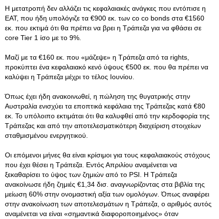
Η μετατροπή δεν αλλάζει τις κεφαλαιακές ανάγκες που εντόπισε η
ΕΑΤ, που ήδη υπολόγιζε τα €900 εκ. των co co bonds στα €1560
εκ. που εκτιμά ότι θα πρέπει να βρει η Τράπεζα για να φθάσει σε
core Tier 1 ίσο με το 9%.
Μαζί με τα €160 εκ. που «μάζεψε» η Τράπεζα από τα rights,
προκύπτει ένα κεφαλαιακό κενό ύψους €500 εκ. που θα πρέπει να
καλύψει η Τράπεζα μέχρι το τέλος Ιουνίου.
Όπως έχει ήδη ανακοινωθεί, η πώληση της θυγατρικής στην
Αυστραλία ενισχύει τα εποπτικά κεφάλαια της Τράπεζας κατά €80
εκ. Το υπόλοιπο εκτιμάται ότι θα καλυφθεί από την κερδοφορία της
Τράπεζας και από την αποτελεσματικότερη διαχείριση στοιχείων
σταθμισμένου ενεργητικού.
Οι επόμενοι μήνες θα είναι κρίσιμοι για τους κεφαλαιακούς στόχους
που έχει θέσει η Τράπεζα. Εντός Απριλίου αναμένεται να
ξεκαθαρίσει το ύψος των ζημιών από το PSI. Η Τράπεζα
ανακοίνωσε ήδη ζημιές €1,34 δισ. αναγνωρίζοντας στα βιβλία της
μείωση 60% στην ονομαστική αξία των ομολόγων. Όπως αναφέρει
στην ανακοίνωση των αποτελεσμάτων η Τράπεζα, ο αριθμός αυτός
αναμένεται να είναι «σημαντικά διαφοροποιημένος» όταν