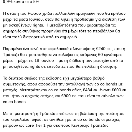
9,9% κοντά στο 5%.
Η στάση του Ρώσου χρίζει πολλαπλών ερμηνειών που θα κριθούν
μέχρι τα μέσα Ιουνίου, όταν θα λήξει η προθεσμία για διάθεση των
μη ασκηθέντων rights. Η μεταβλητότητα που χαρακτηρίζει τις
σημερινές συνθήκες προμηνύει ότι μέχρι τότε το περιβάλλον θα
είναι πολύ διαφορετικό από το σημερινό.
Παραμένει ένα κενό στα κεφαλαιακά πλάνα ύψους €240 εκ., που η
Τράπεζα θα προσπαθήσει να καλύψει τις επόμενες 60 εργάσιμες
μέρες – μέχρι τις 18 Ιουνίου – με τη διάθεση των μετοχών από τα
μη ασκηθέντα rights σε επενδυτές που θα επιλέξει η διοίκηση.
Το δεύτερο σκέλος της έκδοσης είχε μεγαλύτερο βαθμό
συμμετοχής, αφού αφορούσε την ανταλλαγή των co co bonds με
μετοχές. Μετατράπηκαν co co bonds αξίας €434 εκ. έναντι €600 εκ.
που ήταν ο αρχικός στόχος και €900 εκ. που είναι το σύνολο των
co co bonds.
Με τη μετατροπή η Τράπεζα επιδιώκει τη βελτίωση της ποιότητας
του κεφαλαίου, αφού, σε αντίθεση με τα co co bonds οι μετοχές
μετρούν ως core Tier 1 για σκοπούς Κεντρικής Τράπεζας.