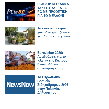
PCIe 8.0: ΝΕΟ ΑΛΜΑ
ΤΑΧΥΤΗΤΑΣ ΓΙΑ ΤΑ
PC ΜΕ ΠΡΟΟΠΤΙΚΗ
ΓΙΑ ΤΟ ΜΕΛΛΟΝ!
Το κενό στον κήπο:
γιατί δεν χρειάζεται να
γεμίζουμε κάθε γωνιά
Eurovision 2026:
Αντιδράσεις για το
«Jalla» της Κύπρου –
Επιστολή για
απόσυρση και η
απάντηση του ΡΙΚ
Το Ευρωπαϊκό
Βραβείο
Σιδηροδρόμων 2026
στην Πολωνία.
Δήλωση του
Υπουργού
Μεταφορών της
Κύπρου Αλέξη
Βαφαέδη