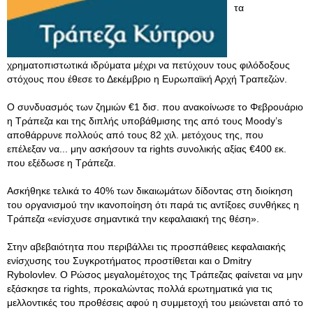
τα
χρηματοπιστωτικά ιδρύματα μέχρι να πετύχουν τους φιλόδοξους
στόχους που έθεσε το Δεκέμβριο η Ευρωπαϊκή Αρχή Τραπεζών.
Ο συνδυασμός των ζημιών €1 δισ. που ανακοίνωσε το Φεβρουάριο
η Τράπεζα και της διπλής υποβάθμισης της από τους Moody’s
αποθάρρυνε πολλούς από τους 82 χιλ. μετόχους της, που
επέλεξαν να... μην ασκήσουν τα rights συνολικής αξίας €400 εκ.
που εξέδωσε η Τράπεζα.
Ασκήθηκε τελικά το 40% των δικαιωμάτων δίδοντας στη διοίκηση
του οργανισμού την ικανοποίηση ότι παρά τις αντίξοες συνθήκες η
Τράπεζα «ενίσχυσε σημαντικά την κεφαλαιακή της θέση».
Στην αβεβαιότητα που περιβάλλει τις προσπάθειες κεφαλαιακής
ενίσχυσης του Συγκροτήματος προστίθεται και ο Dmitry
Rybolovlev. Ο Ρώσος μεγαλομέτοχος της Τράπεζας φαίνεται να μην
εξάσκησε τα rights, προκαλώντας πολλά ερωτηματικά για τις
μελλοντικές του προθέσεις αφού η συμμετοχή του μειώνεται από το