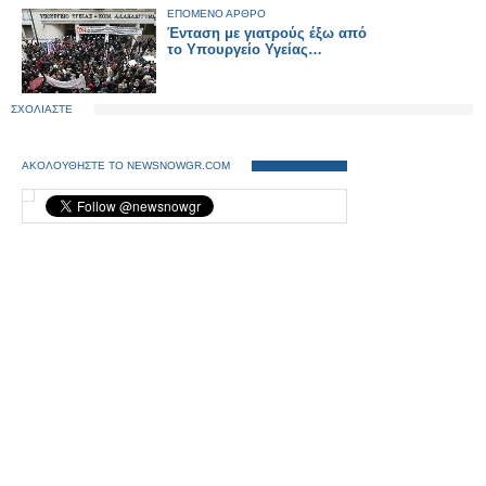
φυλακισμένους,
ΕΠΟΜΕΝΟ ΑΡΘΡΟ
ανασφάλιστους και με
Ένταση με γιατρούς έξω από
κάμερες ασφαλείας!
το Υπουργείο Υγείας…
ΣΧΟΛΙΑΣΤΕ
ΑΚΟΛΟΥΘΗΣΤΕ ΤΟ NEWSNOWGR.COM