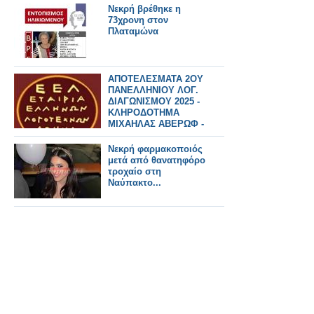
Διάκονο Φίλιππο,
Νεκρή βρέθηκε η
προστάτη των
73χρονη στον
σιδηροδρομικών.
Πλαταμώνα
ΑΠΟΤΕΛΕΣΜΑΤΑ 2ΟΥ
ΠΑΝΕΛΛΗΝΙΟΥ ΛΟΓ.
ΔΙΑΓΩΝΙΣΜΟΥ 2025 -
ΚΛΗΡΟΔΟΤΗΜΑ
ΜΙΧΑΗΛΑΣ ΑΒΕΡΩΦ -
ΓΙΑ ΤΑ ΖΩΑ -
ΔΙΗΓΗΜΑ KAI ΠΟΙΗΣΗ
Νεκρή φαρμακοποιός
μετά από θανατηφόρο
τροχαίο στη
Ναύπακτο...