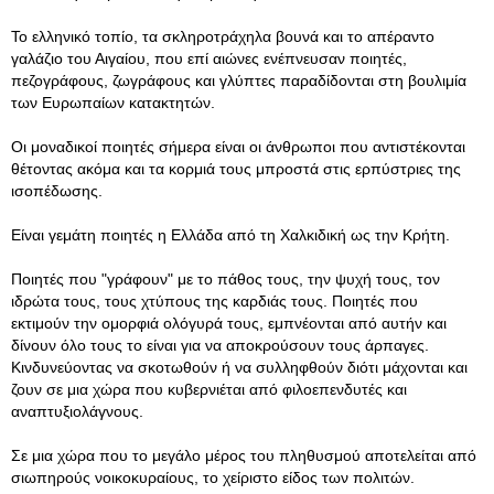
Το ελληνικό τοπίο, τα σκληροτράχηλα βουνά και το απέραντο
γαλάζιο του Αιγαίου, που επί αιώνες ενέπνευσαν ποιητές,
πεζογράφους, ζωγράφους και γλύπτες παραδίδονται στη βουλιμία
των Ευρωπαίων κατακτητών.
Οι μοναδικοί ποιητές σήμερα είναι οι άνθρωποι που αντιστέκονται
θέτοντας ακόμα και τα κορμιά τους μπροστά στις ερπύστριες της
ισοπέδωσης.
Είναι γεμάτη ποιητές η Ελλάδα από τη Χαλκιδική ως την Κρήτη.
Ποιητές που "γράφουν" με το πάθος τους, την ψυχή τους, τον
ιδρώτα τους, τους χτύπους της καρδιάς τους. Ποιητές που
εκτιμούν την ομορφιά ολόγυρά τους, εμπνέονται από αυτήν και
δίνουν όλο τους το είναι για να αποκρούσουν τους άρπαγες.
Κινδυνεύοντας να σκοτωθούν ή να συλληφθούν διότι μάχονται και
ζουν σε μια χώρα που κυβερνιέται από φιλοεπενδυτές και
αναπτυξιολάγνους.
Σε μια χώρα που το μεγάλο μέρος του πληθυσμού αποτελείται από
σιωπηρούς νοικοκυραίους, το χείριστο είδος των πολιτών.