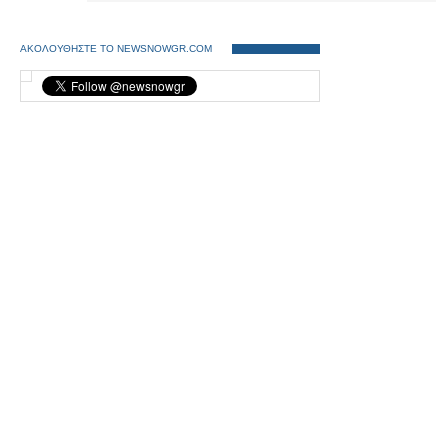
ΑΚΟΛΟΥΘΗΣΤΕ ΤΟ NEWSNOWGR.COM