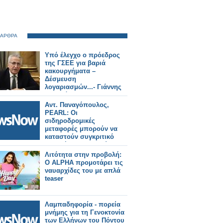
 ΑΡΘΡΑ
Υπό έλεγχο ο πρόεδρος
της ΓΣΕΕ για βαριά
κακουργήματα –
Δέσμευση
λογαριασμών...- Γιάννης
Παναγόπουλος: Η
αποκατάσταση της
Αντ. Παναγόπουλος,
αλήθειας είναι θέμα
PEARL: Οι
χρόνου
σιδηροδρομικές
μεταφορές μπορούν να
καταστούν συγκριτικό
πλεονέκτημα της χώρας
Λιτότητα στην προβολή:
Ο ALPHA προμοτάρει τις
ναυαρχίδες του με απλά
teaser
Λαμπαδηφορία - πορεία
μνήμης για τη Γενοκτονία
των Ελλήνων του Πόντου