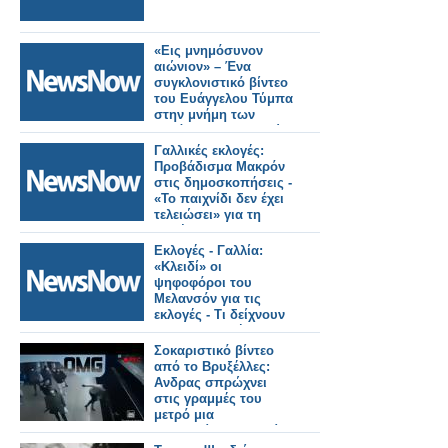
«Εις μνημόσυνον
αιώνιον» – Ένα
συγκλονιστικό βίντεο
του Ευάγγελου Τύμπα
στην μνήμη των
θυμάτων των Τεμπών
(φωτό-βίντεο)
Γαλλικές εκλογές:
Προβάδισμα Μακρόν
στις δημοσκοπήσεις -
«Το παιχνίδι δεν έχει
τελειώσει» για τη
Λεπέν
Εκλογές - Γαλλία:
«Κλειδί» οι
ψηφοφόροι του
Μελανσόν για τις
εκλογές - Τι δείχνουν
οι δημοσκοπήσεις 9
ημέρες πριν από τον
Σοκαριστικό βίντεο
β’ γύρο
από το Βρυξέλλες:
Ανδρας σπρώχνει
στις γραμμές του
μετρό μια
ανυποψίαστη γυναίκα
[βίντεο]