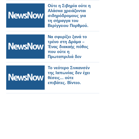
στον χειρότερο εχθρό
Ούτε η Σιβηρία ούτε η
μου»
Αλάσκα χρειάζονται
σιδηρόδρομους για
τη σήραγγα του
Βερίγγειου Πορθμού.
Να σφυρίξει ξανά το
τρένο στη Δράμα –
Ένας διακαής πόθος
που ούτε η
Πρωταπριλιά δεν
μπορεί να κρύψει!
Το νεότερο Σινκανσέν
της Ιαπωνίας δεν έχει
θέσεις... ούτε
επιβάτες. Βίντεο.