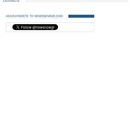
ΣΧΟΛΙΑΣΤΕ
ΑΚΟΛΟΥΘΗΣΤΕ ΤΟ NEWSNOWGR.COM