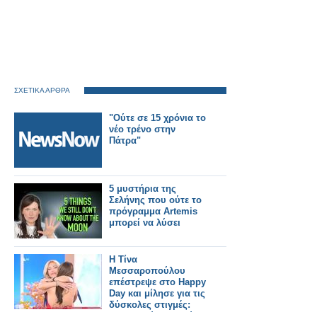
ΣΧΕΤΙΚΑ ΑΡΘΡΑ
"Ούτε σε 15 χρόνια το
νέο τρένο στην
Πάτρα"
5 μυστήρια της
Σελήνης που ούτε το
πρόγραμμα Artemis
μπορεί να λύσει
Η Τίνα
Μεσσαροπούλου
επέστρεψε στο Happy
Day και μίλησε για τις
δύσκολες στιγμές:
«Δεν το εύχομαι ούτε